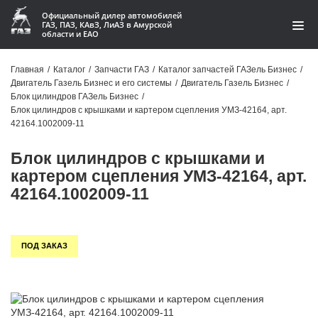
Официальный дилер автомобилей
ГАЗ, ПАЗ, КАвЗ, ЛиАЗ в Амурской
области и ЕАО
Каталог
Главная
/
Каталог
/
Запчасти ГАЗ
/
Каталог запчастей ГАЗель Бизнес
/
Двигатель Газель Бизнес и его системы
/
Двигатель Газель Бизнес
/
Акции
Блок цилиндров ГАЗель Бизнес
/
Блок цилиндров с крышками и картером сцепления УМЗ-42164, арт.
О компании
42164.1002009-11
Блок цилиндров с крышками и
Контакты
картером сцепления УМЗ-42164, арт.
Доставка
42164.1002009-11
Гарантии
ПОД ЗАКАЗ
Статьи
Автомобили