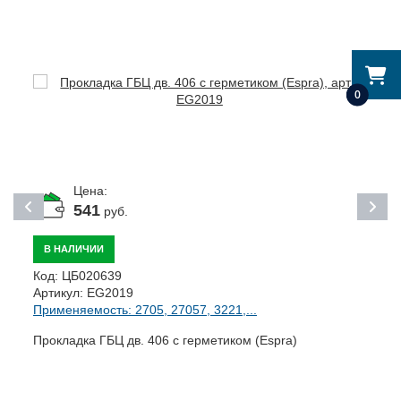
0
Цена:
541
руб.
В НАЛИЧИИ
Код:
ЦБ020639
К
Артикул:
EG2019
А
Применяемость: 2705, 27057, 3221,...
П
Прокладка ГБЦ дв. 406 с герметиком (Espra)
Г