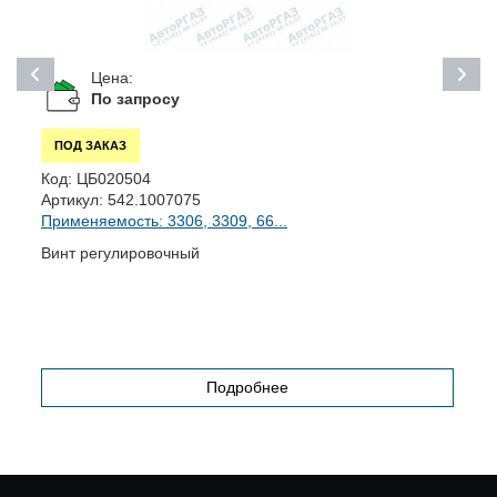
Цена:
По запросу
ПОД ЗАКАЗ
К
Код:
ЦБ020504
А
Артикул:
542.1007075
П
Применяемость: 3306, 3309, 66...
Б
Винт регулировочный
Подробнее