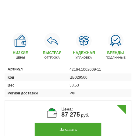
Автомобили
+7 (4162) 22-95-09
Запчасти
+7 (4162) 22-95-79
Сервисный центр
+7 (4162) 22–95–69
НИЗКИЕ
БЫСТРАЯ
НАДЕЖНАЯ
БРЕНДЫ
ЦЕНЫ
ОТГРУЗКА
УПАКОВКА
ПОДЛИННЫЕ
График работы: ПН-ПТ с 8.30 до 18.00 (+6 по МСК)
Артикул
42164.1002009-11
График работы сервис: ПН-СБ с 8.30 до 20.00
Код
ЦБ029560
Вес
38.53
Регион доставки
РФ
Цена:
87 275
руб.
Заказать