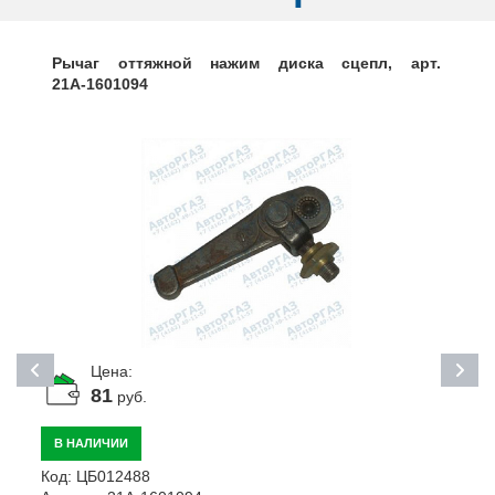
Рычаг оттяжной нажим диска сцепл, арт.
21А-1601094
Цена:
81
руб.
В НАЛИЧИИ
К
Код:
ЦБ012488
А