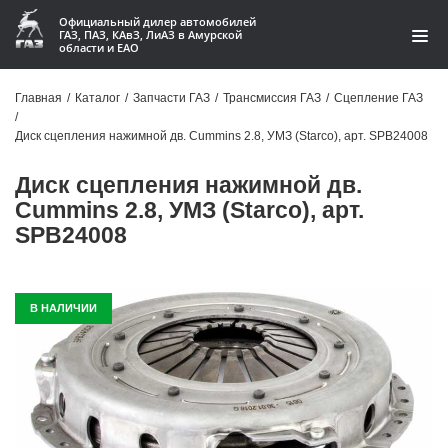
Официальный дилер автомобилей
ГАЗ, ПАЗ, КАвЗ, ЛиАЗ в Амурской
области и ЕАО
Каталог
Главная
/
Каталог
/
Запчасти ГАЗ
/
Трансмиссия ГАЗ
/
Сцепление ГАЗ
/
Акции
Диск сцепления нажимной дв. Cummins 2.8, УМЗ (Starco), арт. SPB24008
О компании
Диск сцепления нажимной дв.
Cummins 2.8, УМЗ (Starco), арт.
Контакты
SPB24008
Доставка
В НАЛИЧИИ
Гарантии
Статьи
Автомобили