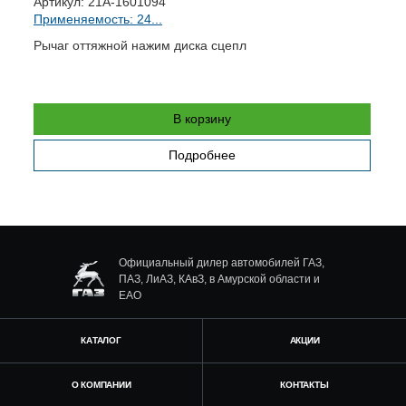
Артикул:
21А-1601094
П
Применяемость: 24...
Ц
Рычаг оттяжной нажим диска сцепл
п
В корзину
Подробнее
Официальный дилер автомобилей ГАЗ,
ПАЗ, ЛиАЗ, КАвЗ, в Амурской области и
ЕАО
КАТАЛОГ
АКЦИИ
О КОМПАНИИ
КОНТАКТЫ