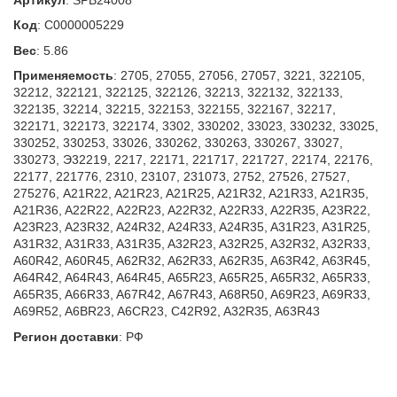
Код
:
С0000005229
Вес
:
5.86
Применяемость
:
2705, 27055, 27056, 27057, 3221, 322105,
32212, 322121, 322125, 322126, 32213, 322132, 322133,
322135, 32214, 32215, 322153, 322155, 322167, 32217,
322171, 322173, 322174, 3302, 330202, 33023, 330232, 33025,
330252, 330253, 33026, 330262, 330263, 330267, 33027,
330273, Э32219, 2217, 22171, 221717, 221727, 22174, 22176,
22177, 221776, 2310, 23107, 231073, 2752, 27526, 27527,
275276, A21R22, A21R23, A21R25, A21R32, A21R33, A21R35,
A21R36, A22R22, A22R23, A22R32, A22R33, A22R35, A23R22,
A23R23, A23R32, A24R32, A24R33, A24R35, A31R23, A31R25,
A31R32, A31R33, A31R35, A32R23, A32R25, A32R32, A32R33,
A60R42, A60R45, A62R32, A62R33, A62R35, A63R42, A63R45,
A64R42, A64R43, A64R45, A65R23, A65R25, A65R32, A65R33,
A65R35, A66R33, A67R42, A67R43, A68R50, A69R23, A69R33,
A69R52, A6BR23, A6CR23, C42R92, A32R35, A63R43
Регион доставки
:
РФ