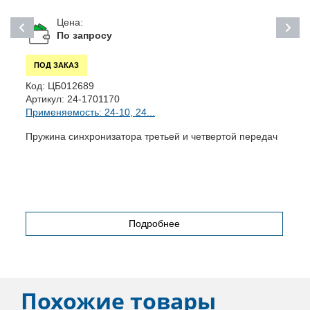
Цена:
По запросу
ПОД ЗАКАЗ
Код:
ЦБ012689
К
Артикул:
24-1701170
А
Применяемость: 24-10, 24...
П
Пружина синхронизатора третьей и четвертой передач
К
(
Подробнее
Похожие товары