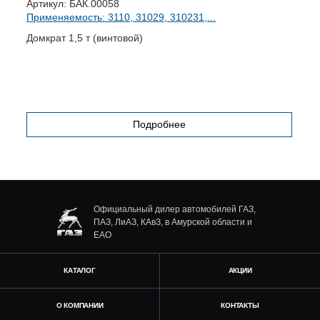
Артикул:
БАК.00058
А
Применяемость: 3110, 31029, 310231,...
П
Домкрат 1,5 т (винтовой)
К
Подробнее
Официальный дилер автомобилей ГАЗ,
ПАЗ, ЛиАЗ, КАвЗ, в Амурской области и
ЕАО
КАТАЛОГ
АКЦИИ
О КОМПАНИИ
КОНТАКТЫ