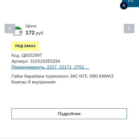
0
Цена:
172
руб.
ПОД ЗАКАЗ
Код:
ЦБ022997
К
Артикул:
3103102E5294
А
Применяемость: 2217, 22171, 2752,...
П
Гайка барабана тормозного JAC N75, N90 КАМАЗ
Ф
Компас-9 внутренняя
N
Подробнее