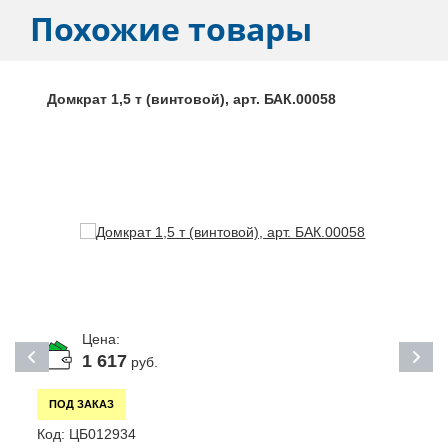
Похожие товары
Домкрат 1,5 т (винтовой), арт. БАК.00058
Цена:
1 617
руб.
ПОД ЗАКАЗ
Код:
ЦБ012934
К