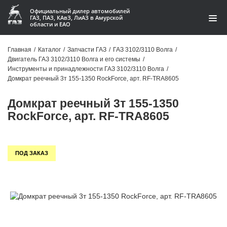
Официальный дилер автомобилей
ГАЗ, ПАЗ, КАвЗ, ЛиАЗ в Амурской
области и ЕАО
Каталог
Главная
/
Каталог
/
Запчасти ГАЗ
/
ГАЗ 3102/3110 Волга
/
Двигатель ГАЗ 3102/3110 Волга и его системы
/
Акции
Инструменты и принадлежности ГАЗ 3102/3110 Волга
/
Домкрат реечный 3т 155-1350 RockForce, арт. RF-TRA8605
О компании
Домкрат реечный 3т 155-1350
Контакты
RockForce, арт. RF-TRA8605
Доставка
ПОД ЗАКАЗ
Гарантии
Статьи
Автомобили