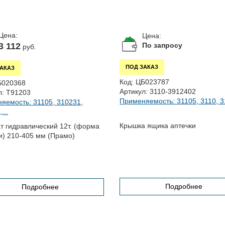
Цена:
Цена:
3 112
По запросу
руб.
ПОД ЗАКАЗ
ЗАКАЗ
Код:
ЦБ023787
Б020368
Артикул:
3110-3912402
л:
Т91203
Применяемость: 31105, 3110, 31
яемость: 31105, 310231,
...
Крышка ящика аптечки
т гидравлический 12т. (форма
и) 210-405 мм (Прамо)
Подробнее
Подробнее