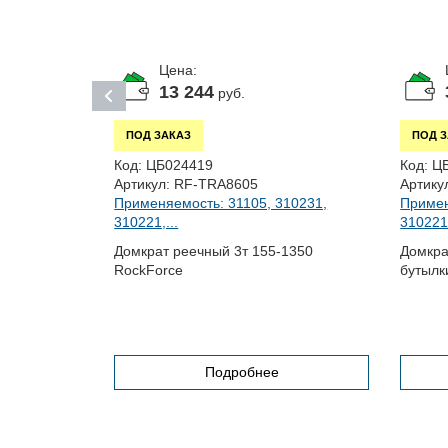
Цена:
13 244
руб.
ПОД ЗАКАЗ
ПОД 
Код:
ЦБ024419
Код:
Ц
Артикул:
RF-TRA8605
Артику
Применяемость: 31105, 310231,
Примен
310221,...
310221,
10, 3102...
Домкрат реечный 3т 155-1350
Домкра
RockForce
бутылк
Подробнее