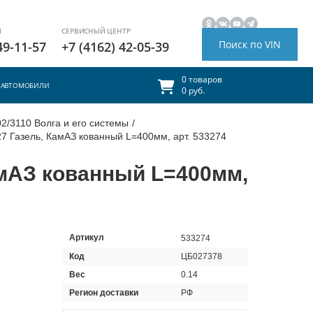
И
СЕРВИСНЫЙ ЦЕНТР
Поиск по VIN
49-11-57
+7 (4162) 42-05-39
0 товаров
АВТОМОБИЛИ
0 руб.
2/3110 Волга и его системы
/
7 Газель, КамАЗ кованный L=400мм, арт. 533274
мАЗ кованный L=400мм,
Артикул
533274
Код
ЦБ027378
Вес
0.14
Регион доставки
РФ