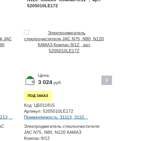
5205010LE172
Цена:
Цена:
3 024
По за
руб.
ПОД ЗАКАЗ
ПОД ЗАКАЗ
Код:
ЦБ0207
Код:
ЦБ011815
Применяемост
Артикул:
5205010LE172
13,...
Применяемость: 31113, 3110...
Герметик си
AC
Электродвигатель стеклоочистителя
JAC N75, N80, N120 КАМАЗ
Компас-9/12