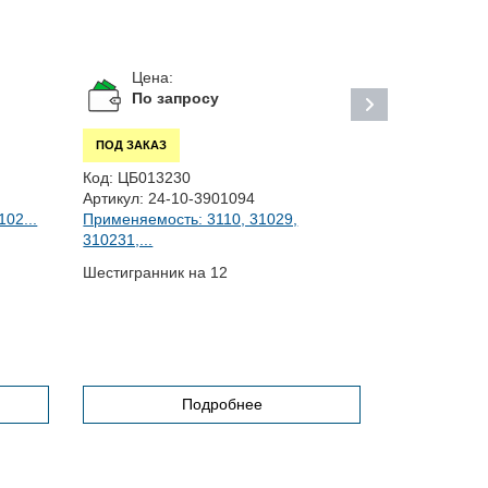
Цена:
Цена:
По запросу
По за
ПОД ЗАКАЗ
ПОД ЗАКАЗ
Код:
ЦБ013230
Код:
ЦБ0133
Артикул:
24-10-3901094
Артикул:
40П
02...
Применяемость: 3110, 31029,
Применяемост
310231,...
Шестигранник на 12
Шланг для п
Подробнее