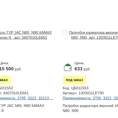
Цена:
Цена:
15 500
633
руб.
руб.
ЗАКАЗ
ПОД ЗАКАЗ
Б011552
Код:
ЦБ011553
л:
3407010LE661
Артикул:
1303011LE790
яемость: 2705, 3221, 32213,...
Применяемость: 2705, 3221, 322
ГУР JAC N80, N90 КАМАЗ
Патрубок радиатора верхний J
-9
N80, N90