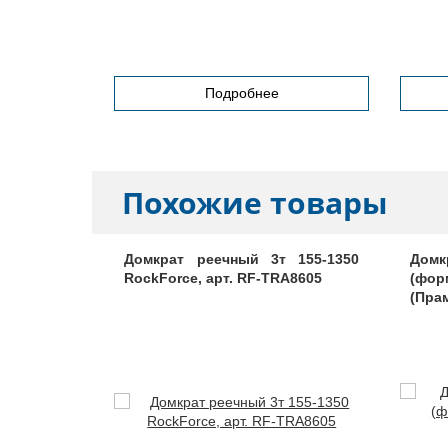
Подробнее
Похожие товары
0-3912400
Домкрат реечный 3т 155-1350
Домк
RockForce, арт. RF-TRA8605
(фор
(Прам