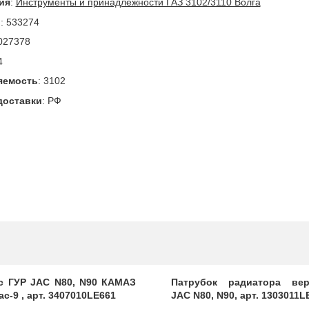
ия
:
Инструменты и принадлежности ГАЗ 3102/3110 Волга
л
:
533274
027378
4
яемость
:
3102
доставки
:
РФ
с ГУР JAC N80, N90 КАМАЗ
Патрубок радиатора вер
с-9 , арт. 3407010LE661
JAC N80, N90, арт. 1303011L