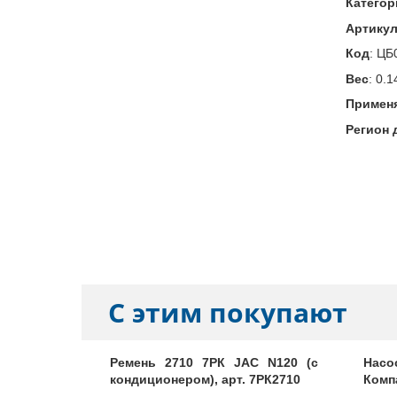
Категор
Артику
Код
:
ЦБ
Вес
:
0.1
Примен
Регион 
С этим покупают
ера, арт.
Ремень 2710 7РК JAC N120 (с
Насо
кондиционером), арт. 7РК2710
Компа