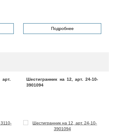
Подробнее
арт.
Шестигранник на 12, арт. 24-10-
Шланг для
3901094
арт. 40П-3