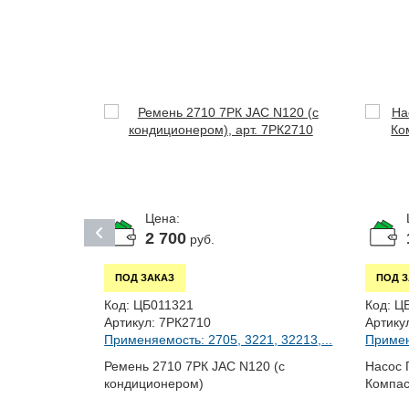
Цена:
2 700
руб.
ПОД ЗАКАЗ
ПОД 
Код:
ЦБ011321
Код:
Ц
Артикул:
7РК2710
Артику
Применяемость: 2705, 3221, 32213,...
Примен
1, 32213,...
Ремень 2710 7РК JAC N120 (с
Насос 
кондиционером)
Компас