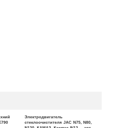
хний
Электродвигатель
Герметик
E790
стеклоочистителя JAC N75, N80,
280 ml
N120 КАМАЗ Компас-9/12 , арт.