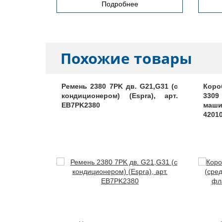
Подробнее
Похожие товары
 поршнем,
Ремень 2380 7PK дв. G21,G31 (с
Коро
Д ЕВРО
кондиционером) (Espra), арт.
3309
EB7PK2380
маши
4201