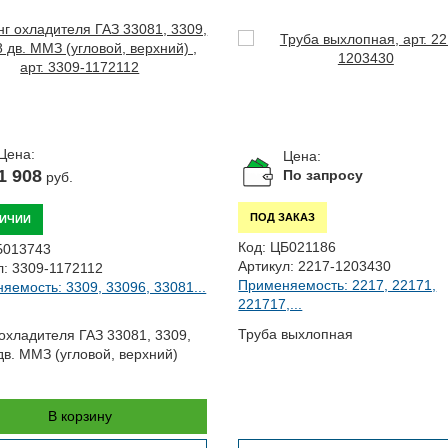
Цена:
Цена:
1 908
По запросу
руб.
ПОД ЗАКАЗ
ЛИЧИИ
Код:
ЦБ021186
Б013743
Артикул:
2217-1203430
л:
3309-1172112
Применяемость: 2217, 22171,
яемость: 3309, 33096, 33081...
221717,...
Труба выхлопная
охладителя ГАЗ 33081, 3309,
дв. ММЗ (угловой, верхний)
В корзину