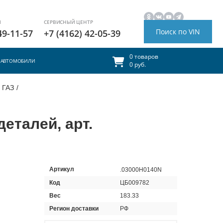
И
СЕРВИСНЫЙ ЦЕНТР
Поиск по VIN
49-11-57
+7 (4162) 42-05-39
0 товаров
АВТОМОБИЛИ
0 руб.
 ГАЗ
/
еталей, арт.
Артикул
.03000H0140N
Код
ЦБ009782
Вес
183.33
Регион доставки
РФ