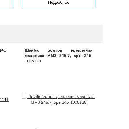
Подробнее
141
Шайба болтов крепления
Шланг 
маховика ММЗ 245.7, арт. 245-
вентиля
1005128
4061.1014