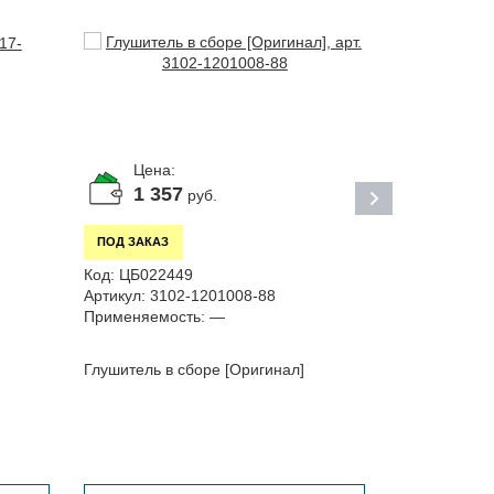
Цена:
Цена:
1 357
По за
руб.
ПОД ЗАКАЗ
ПОД ЗАКАЗ
Код:
ЦБ0211
Код:
ЦБ022449
Артикул:
221
Артикул:
3102-1201008-88
Применяемос
Применяемость:
—
221717,...
Трубка подач
Глушитель в сборе [Оригинал]
шлангу бенз