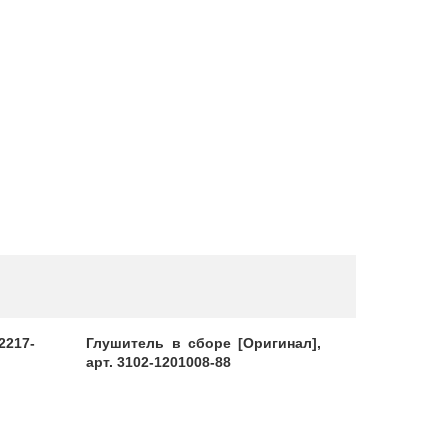
2217-
Глушитель в сборе [Оригинал],
Трубка 
арт. 3102-1201008-88
шланга к 
арт. 2217-