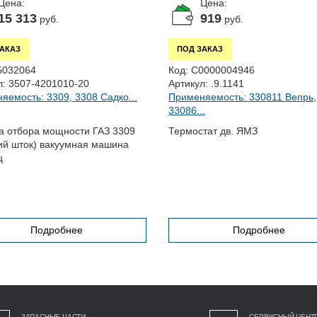
Цена:
Цена:
15 313
919
руб.
руб.
ЗАКАЗ
ПОД ЗАКАЗ
Б032064
Код:
С0000004946
л:
3507-4201010-20
Артикул:
.9.1141
яемость: 3309, 3308 Садко...
Применяемость: 330811 Вепрь,
33086...
а отбора мощности ГАЗ 3309
Термостат дв. ЯМЗ
ий шток) вакуумная машина
ц
Подробнее
Подробнее
ЗАПАСНЫЕ ЧАСТИ
СЕРВИСНЫЙ ЦЕНТ