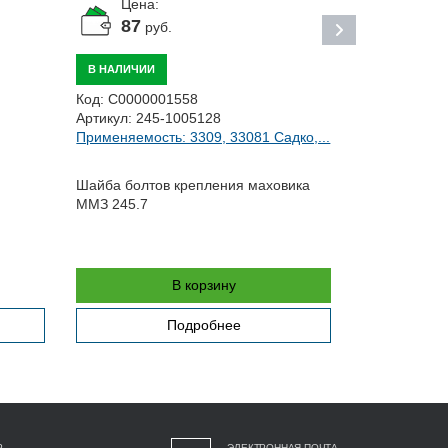
Цена:
Цена:
87
По за
руб.
ПОД ЗАКАЗ
В НАЛИЧИИ
Код:
ЦБ0292
Код:
С0000001558
Артикул:
406
Артикул:
245-1005128
Применяемо
Применяемость: 3309, 33081 Садко,...
Шланг соеди
Шайба болтов крепления маховика
картера
ММЗ 245.7
В корзину
Подробнее
Р
ЭЛЕКТРОННАЯ ПОЧТА