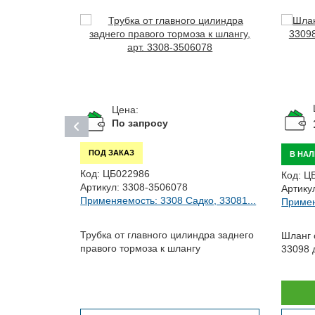
Цена:
По запросу
ПОД ЗАКАЗ
В НА
Код:
ЦБ022986
Код:
Ц
Артикул:
3308-3506078
Артику
Применяемость: 3308 Садко, 33081...
Примен
..
Трубка от главного цилиндра заднего
Шланг 
правого тормоза к шлангу
33098 
ссора