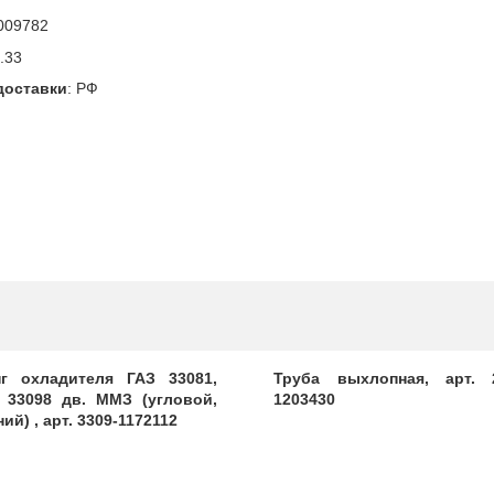
009782
.33
доставки
:
РФ
г охладителя ГАЗ 33081,
Труба выхлопная, арт. 
, 33098 дв. ММЗ (угловой,
1203430
ий) , арт. 3309-1172112