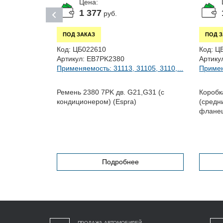
Цена:
1 377
руб.
ПОД ЗАКАЗ
ПОД 
Код:
ЦБ022610
Код:
Ц
Артикул:
EB7PK2380
Артику
Применяемость: 31113, 31105, 3110,...
Примен
АД ЕВРО
Ремень 2380 7PK дв. G21,G31 (с
Коробк
кондиционером) (Espra)
(средн
флане
нем
Подробнее
ПРОДАЖА АВТОМОБИЛЕЙ