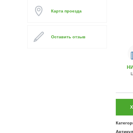
Карта проезда
Оставить отзыв
Н
Х
Категор
Артику