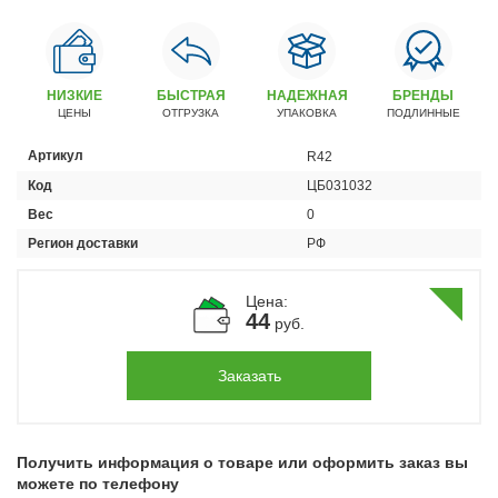
Автомобили
+7 (4162) 22-95-09
Запчасти
НИЗКИЕ
БЫСТРАЯ
НАДЕЖНАЯ
БРЕНДЫ
+7 (4162) 22-95-79
ЦЕНЫ
ОТГРУЗКА
УПАКОВКА
ПОДЛИННЫЕ
Сервисный центр
Артикул
R42
+7 (4162) 22–95–69
Код
ЦБ031032
Вес
0
График работы: ПН-ПТ с 8.30 до 18.00 (+6 по МСК)
Регион доставки
РФ
График работы сервис: ПН-СБ с 8.30 до 20.00
Цена:
44
руб.
Заказать
Получить информация о товаре или оформить заказ вы
можете по телефону