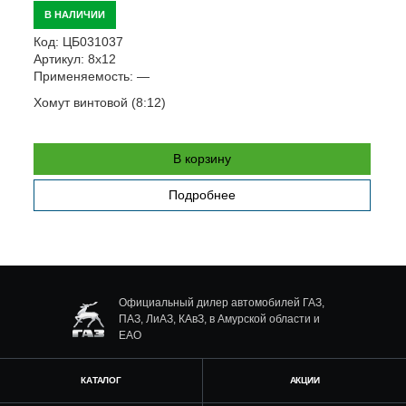
В НАЛИЧИИ
Код:
ЦБ031037
К
Артикул:
8х12
А
Применяемость:
—
П
Хомут винтовой (8:12)
Х
В корзину
Подробнее
Официальный дилер автомобилей ГАЗ,
ПАЗ, ЛиАЗ, КАвЗ, в Амурской области и
ЕАО
КАТАЛОГ
АКЦИИ