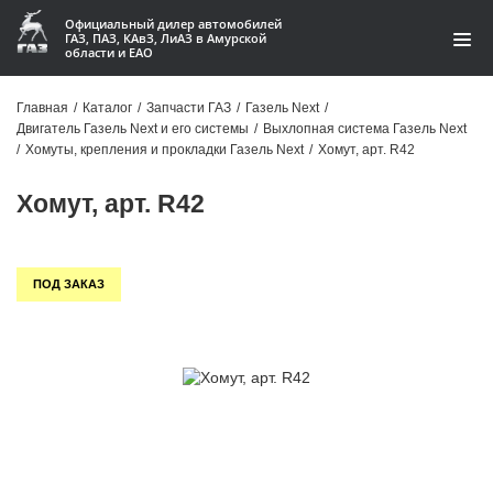
Официальный дилер автомобилей
ГАЗ, ПАЗ, КАвЗ, ЛиАЗ в Амурской
области и ЕАО
Каталог
Главная
/
Каталог
/
Запчасти ГАЗ
/
Газель Next
/
Двигатель Газель Next и его системы
/
Выхлопная система Газель Next
Акции
/
Хомуты, крепления и прокладки Газель Next
/
Хомут, арт. R42
О компании
Хомут, арт. R42
Контакты
ПОД ЗАКАЗ
Доставка
Гарантии
Статьи
Автомобили