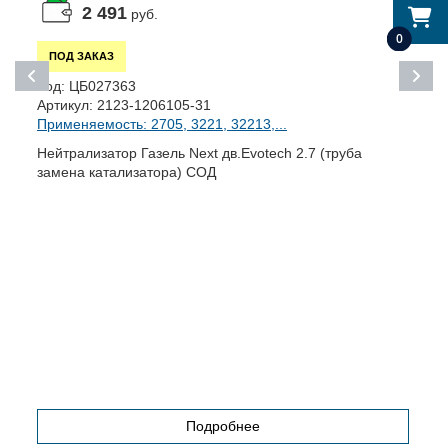
2 491
руб.
0
ПОД ЗАКАЗ
К
Код:
ЦБ027363
А
Артикул:
2123-1206105-31
П
Применяемость: 2705, 3221, 32213,...
Н
Нейтрализатор Газель Next дв.Evotech 2.7 (труба
К
замена катализатора) СОД
с
A
A
A
A
П
В
т
Подробнее