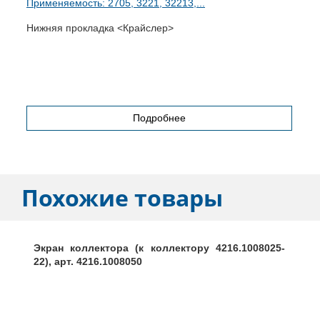
Применяемость: 2705, 3221, 32213,...
П
Нижняя прокладка <Крайслер>
П
Подробнее
Похожие товары
Экран коллектора (к коллектору 4216.1008025-
22), арт. 4216.1008050