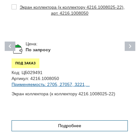
Цена:
По запросу
ПОД ЗАКАЗ
Код:
ЦБ029491
К
Артикул:
4216.1008050
А
Применяемость: 2705, 27057, 3221,...
П
)
Экран коллектора (к коллектору 4216.1008025-22)
Ш
Подробнее