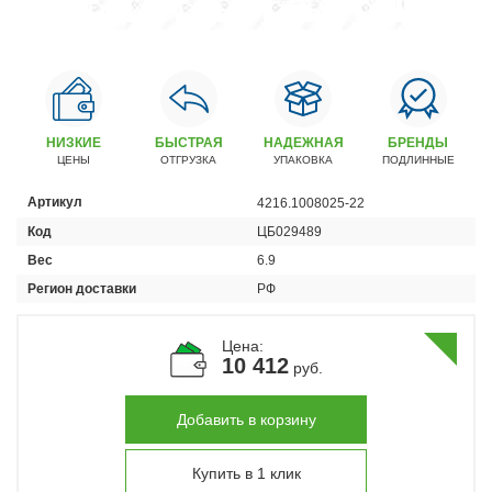
Автомобили
+7 (4162) 22-95-09
Запчасти
+7 (4162) 22-95-79
НИЗКИЕ
БЫСТРАЯ
НАДЕЖНАЯ
БРЕНДЫ
Сервисный центр
ЦЕНЫ
ОТГРУЗКА
УПАКОВКА
ПОДЛИННЫЕ
+7 (4162) 22–95–69
Артикул
4216.1008025-22
Код
ЦБ029489
График работы: ПН-ПТ с 8.30 до 18.00 (+6 по МСК)
График работы сервис: ПН-СБ с 8.30 до 20.00
Вес
6.9
Регион доставки
РФ
Цена:
10 412
руб.
Добавить в корзину
Купить в 1 клик