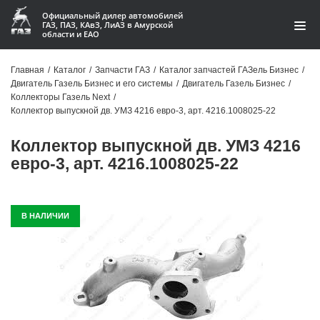
Официальный дилер автомобилей
ГАЗ, ПАЗ, КАвЗ, ЛиАЗ в Амурской
области и ЕАО
Каталог
Главная
/
Каталог
/
Запчасти ГАЗ
/
Каталог запчастей ГАЗель Бизнес
/
Двигатель Газель Бизнес и его системы
/
Двигатель Газель Бизнес
/
Акции
Коллекторы Газель Next
/
Коллектор выпускной дв. УМЗ 4216 евро-3, арт. 4216.1008025-22
О компании
Коллектор выпускной дв. УМЗ 4216
Контакты
евро-3, арт. 4216.1008025-22
Доставка
В НАЛИЧИИ
Гарантии
Статьи
Автомобили