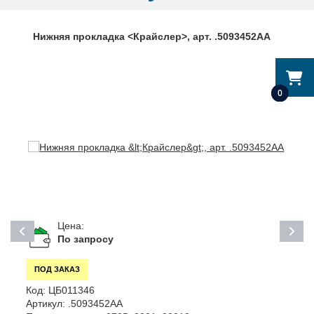
Нижняя прокладка <Крайслер>, арт. .5093452АА
0
Цена:
По запросу
ПОД ЗАКАЗ
Код:
ЦБ011346
К
Артикул:
.5093452АА
А