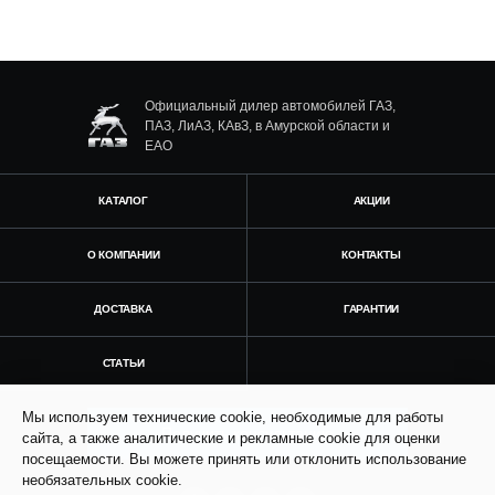
Официальный дилер автомобилей ГАЗ,
ПАЗ, ЛиАЗ, КАвЗ, в Амурской области и
ЕАО
КАТАЛОГ
АКЦИИ
О КОМПАНИИ
КОНТАКТЫ
ДОСТАВКА
ГАРАНТИИ
СТАТЬИ
Мы используем технические cookie, необходимые для работы
Получить консультацию
сайта, а также аналитические и рекламные cookie для оценки
посещаемости. Вы можете принять или отклонить использование
необязательных cookie.