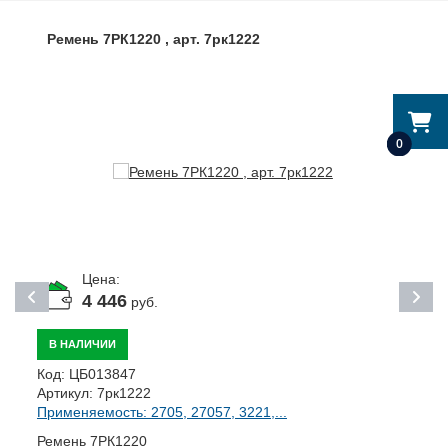
Ремень 7РК1220 , арт. 7рк1222
0
Цена:
4 446
руб.
В НАЛИЧИИ
Код:
ЦБ013847
К
Артикул:
7рк1222
А
Применяемость: 2705, 27057, 3221,...
П
Ремень 7РК1220
К