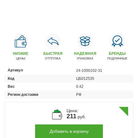
Автомобили
+7 (4162) 22-95-09
Запчасти
+7 (4162) 22-95-79
Сервисный центр
+7 (4162) 22–95–69
НИЗКИЕ
БЫСТРАЯ
НАДЕЖНАЯ
БРЕНДЫ
ЦЕНЫ
ОТГРУЗКА
УПАКОВКА
ПОДЛИННЫЕ
График работы: ПН-ПТ с 8.30 до 18.00 (+6 по МСК)
Артикул
24-1000102-31
График работы сервис: ПН-СБ с 8.30 до 20.00
Код
ЦБ012535
Вес
0.42
Регион доставки
РФ
Цена:
211
руб.
Добавить в корзину