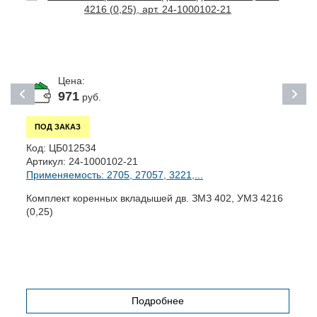
Цена:
971
руб.
ПОД ЗАКАЗ
Код:
ЦБ012534
К
Артикул:
24-1000102-21
А
Применяемость: 2705, 27057, 3221,...
П
Комплект коренных вкладышей дв. ЗМЗ 402, УМЗ 4216
З
(0,25)
Подробнее