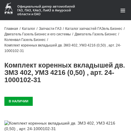
Официальный дилер автомобилей
ГАЗ, ПАЗ, КАвЗ, ЛиАЗ в Амурской
области и ЕАО
Каталог
Главная
/
Каталог
/
Запчасти ГАЗ
/
Каталог запчастей ГАЗель Бизнес
/
Двигатель Газель Бизнес и его системы
/
Двигатель Газель Бизнес
/
Акции
Коленвал Газель Бизнес
/
Комплект коренных вкладышей дв. ЗМЗ 402, УМЗ 4216 (0,50) , арт. 24-
О компании
1000102-31
Комплект коренных вкладышей дв.
Контакты
ЗМЗ 402, УМЗ 4216 (0,50) , арт. 24-
Доставка
1000102-31
Гарантии
В НАЛИЧИИ
Статьи
Автомобили