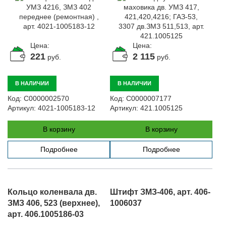
Автомобили
+7 (4162) 22-95-09
Запчасти
Цена:
Цена:
+7 (4162) 22-95-79
221
2 115
руб.
руб.
Сервисный центр
+7 (4162) 22–95–69
В НАЛИЧИИ
В НАЛИЧИИ
Код:
С0000002570
Код:
С0000007177
Артикул:
4021-1005183-12
Артикул:
421.1005125
График работы: ПН-ПТ с 8.30 до 18.00 (+6 по МСК)
График работы сервис: ПН-СБ с 8.30 до 20.00
В корзину
В корзину
Подробнее
Подробнее
Кольцо коленвала дв.
Штифт ЗМЗ-406, арт. 406-
ЗМЗ 406, 523 (верхнее),
1006037
арт. 406.1005186-03