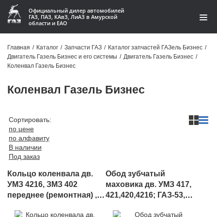
Официальный дилер автомобилей
ГАЗ, ПАЗ, КАвЗ, ЛиАЗ в Амурской
области и ЕАО
Каталог
Главная
/
Каталог
/
Запчасти ГАЗ
/
Каталог запчастей ГАЗель Бизнес
/
Двигатель Газель Бизнес и его системы
/
Двигатель Газель Бизнес
/
Акции
Коленвал Газель Бизнес
О компании
Коленвал Газель Бизнес
Контакты
Сортировать:
по цене
Доставка
по алфавиту
В наличии
Гарантии
Под заказ
Кольцо коленвала дв.
Обод зубчатый
Статьи
УМЗ 4216, ЗМЗ 402
маховика дв. УМЗ 417,
переднее (ремонтная) ,
421,420,4216; ГАЗ-53,
Автомобили
арт. 4021-1005183-12
3307 дв.ЗМЗ 511,513, арт.
421.1005125