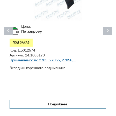
Цена:
По запросу
ПОД ЗАКАЗ
Код:
ЦБ012574
К
Артикул:
24.1005170
А
Применяемость: 2705, 27055, 27056,...
П
Вкладыш коренного подшипника
В
Подробнее