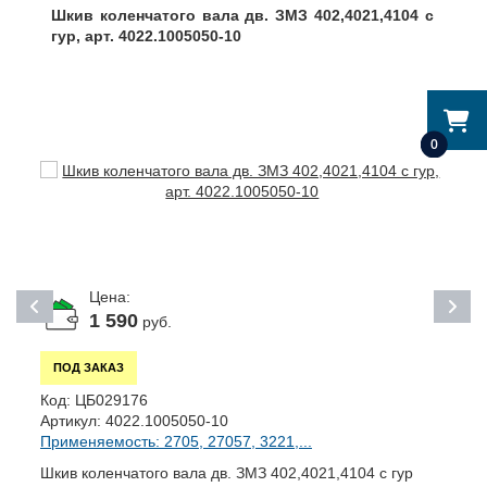
Шкив коленчатого вала дв. ЗМЗ 402,4021,4104 с
гур, арт. 4022.1005050-10
0
Цена:
1 590
руб.
ПОД ЗАКАЗ
К
Код:
ЦБ029176
А
Артикул:
4022.1005050-10
П
Применяемость: 2705, 27057, 3221,...
Т
Шкив коленчатого вала дв. ЗМЗ 402,4021,4104 с гур