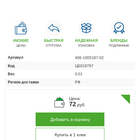
Автомобили
+7 (4162) 22-95-09
Запчасти
+7 (4162) 22-95-79
НИЗКИЕ
БЫСТРАЯ
НАДЕЖНАЯ
БРЕНДЫ
Сервисный центр
ЦЕНЫ
ОТГРУЗКА
УПАКОВКА
ПОДЛИННЫЕ
+7 (4162) 22–95–69
Артикул
406-1005187-02
Код
ЦБ019797
График работы: ПН-ПТ с 8.30 до 18.00 (+6 по МСК)
График работы сервис: ПН-СБ с 8.30 до 20.00
Вес
0.01
Регион доставки
РФ
Цена:
72
руб.
Добавить в корзину
Купить в 1 клик