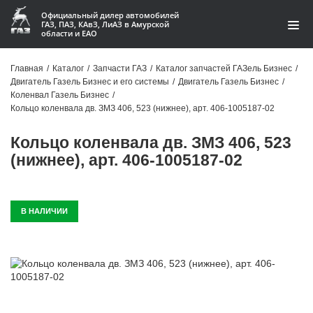
Официальный дилер автомобилей
ГАЗ, ПАЗ, КАвЗ, ЛиАЗ в Амурской
области и ЕАО
Каталог
Главная
/
Каталог
/
Запчасти ГАЗ
/
Каталог запчастей ГАЗель Бизнес
/
Двигатель Газель Бизнес и его системы
/
Двигатель Газель Бизнес
/
Акции
Коленвал Газель Бизнес
/
Кольцо коленвала дв. ЗМЗ 406, 523 (нижнее), арт. 406-1005187-02
О компании
Кольцо коленвала дв. ЗМЗ 406, 523
Контакты
(нижнее), арт. 406-1005187-02
Доставка
В НАЛИЧИИ
Гарантии
Статьи
Автомобили