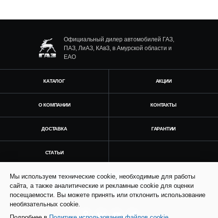
Официальный дилер автомобилей ГАЗ,
ПАЗ, ЛиАЗ, КАвЗ, в Амурской области и
ЕАО
КАТАЛОГ
АКЦИИ
О КОМПАНИИ
КОНТАКТЫ
ДОСТАВКА
ГАРАНТИИ
СТАТЬИ
Мы используем технические cookie, необходимые для работы
Получить консультацию
сайта, а также аналитические и рекламные cookie для оценки
посещаемости. Вы можете принять или отклонить использование
необязательных cookie.
Подробнее в
Политике использования файлов cookie