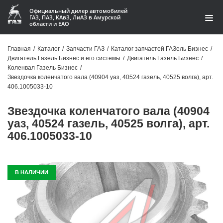
Официальный дилер автомобилей
ГАЗ, ПАЗ, КАвЗ, ЛиАЗ в Амурской
области и ЕАО
Каталог
Главная
/
Каталог
/
Запчасти ГАЗ
/
Каталог запчастей ГАЗель Бизнес
/
Двигатель Газель Бизнес и его системы
/
Двигатель Газель Бизнес
/
Акции
Коленвал Газель Бизнес
/
Звездочка коленчатого вала (40904 уаз, 40524 газель, 40525 волга), арт.
О компании
406.1005033-10
Звездочка коленчатого вала (40904
Контакты
уаз, 40524 газель, 40525 волга), арт.
Доставка
406.1005033-10
Гарантии
В НАЛИЧИИ
Статьи
Автомобили