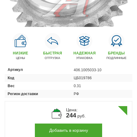
Автомобили
+7 (4162) 22-95-09
Запчасти
+7 (4162) 22-95-79
Сервисный центр
+7 (4162) 22–95–69
НИЗКИЕ
БЫСТРАЯ
НАДЕЖНАЯ
БРЕНДЫ
ЦЕНЫ
ОТГРУЗКА
УПАКОВКА
ПОДЛИННЫЕ
График работы: ПН-ПТ с 8.30 до 18.00 (+6 по МСК)
Артикул
406.1005033-10
График работы сервис: ПН-СБ с 8.30 до 20.00
Код
ЦБ019786
Вес
0.31
Регион доставки
РФ
Цена:
244
руб.
Добавить в корзину