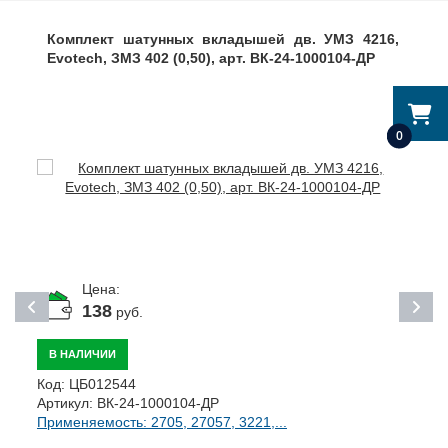
Комплект шатунных вкладышей дв. УМЗ 4216,
Evotech, ЗМЗ 402 (0,50), арт. ВК-24-1000104-ДР
0
Цена:
138
руб.
В НАЛИЧИИ
Код:
ЦБ012544
К
Артикул:
ВК-24-1000104-ДР
А
Применяемость: 2705, 27057, 3221,...
П