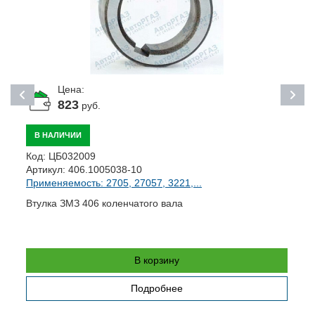
Цена:
823
руб.
В НАЛИЧИИ
К
Код:
ЦБ032009
А
Артикул:
406.1005038-10
П
Применяемость: 2705, 27057, 3221,...
В
Втулка ЗМЗ 406 коленчатого вала
В корзину
Подробнее