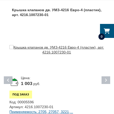
Крышка клапанов дв. УМЗ-4216 Евро-4 (пластик),
арт. 4216.1007230-01
0
Цена:
1 003
руб.
ПОД ЗАКАЗ
К
Код:
00005596
А
Артикул:
4216.1007230-01
П
Применяемость: 2705, 27057, 3221,...