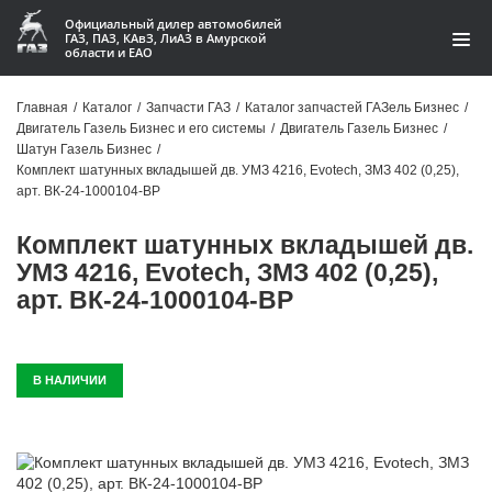
Официальный дилер автомобилей
ГАЗ, ПАЗ, КАвЗ, ЛиАЗ в Амурской
области и ЕАО
Каталог
Главная
/
Каталог
/
Запчасти ГАЗ
/
Каталог запчастей ГАЗель Бизнес
/
Двигатель Газель Бизнес и его системы
/
Двигатель Газель Бизнес
/
Акции
Шатун Газель Бизнес
/
Комплект шатунных вкладышей дв. УМЗ 4216, Evotech, ЗМЗ 402 (0,25),
О компании
арт. ВК-24-1000104-ВР
Комплект шатунных вкладышей дв.
Контакты
УМЗ 4216, Evotech, ЗМЗ 402 (0,25),
Доставка
арт. ВК-24-1000104-ВР
Гарантии
В НАЛИЧИИ
Статьи
Автомобили