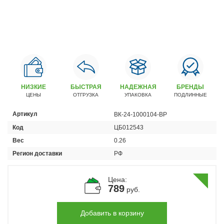
Автомобили
+7 (4162) 22-95-09
Запчасти
+7 (4162) 22-95-79
Сервисный центр
+7 (4162) 22–95–69
НИЗКИЕ
БЫСТРАЯ
НАДЕЖНАЯ
БРЕНДЫ
ЦЕНЫ
ОТГРУЗКА
УПАКОВКА
ПОДЛИННЫЕ
График работы: ПН-ПТ с 8.30 до 18.00 (+6 по МСК)
Артикул
ВК-24-1000104-ВР
График работы сервис: ПН-СБ с 8.30 до 20.00
Код
ЦБ012543
Вес
0.26
Регион доставки
РФ
Цена:
789
руб.
Добавить в корзину