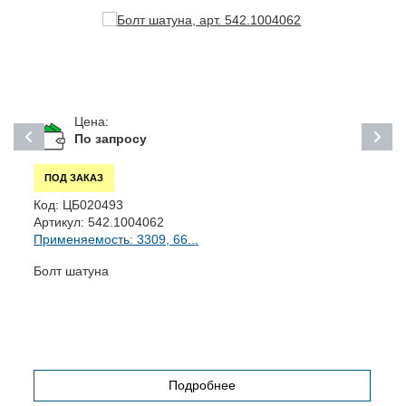
Цена:
По запросу
ПОД ЗАКАЗ
Код:
ЦБ020493
К
Артикул:
542.1004062
А
Применяемость: 3309, 66...
П
Болт шатуна
К
(
Подробнее