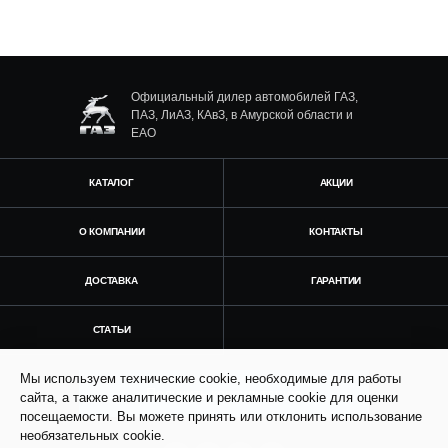
Официальный дилер автомобилей ГАЗ,
ПАЗ, ЛиАЗ, КАвЗ, в Амурской области и
ЕАО
КАТАЛОГ
АКЦИИ
О КОМПАНИИ
КОНТАКТЫ
ДОСТАВКА
ГАРАНТИИ
СТАТЬИ
Мы используем технические cookie, необходимые для работы
Получить консультацию
сайта, а также аналитические и рекламные cookie для оценки
посещаемости. Вы можете принять или отклонить использование
необязательных cookie.