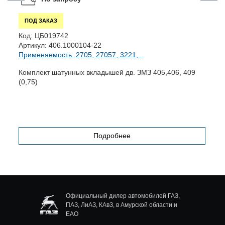
ПОД ЗАКАЗ
Код:
ЦБ019742
К
Артикул:
406.1000104-22
А
Применяемость: 2705, 27057, 3221,...
П
Комплект шатунных вкладышей дв. ЗМЗ 405,406, 409
В
(0,75)
Подробнее
Официальный дилер автомобилей ГАЗ,
ПАЗ, ЛиАЗ, КАвЗ, в Амурской области и
ЕАО