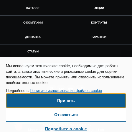
КАТАЛОГ
АКЦИИ
О КОМПАНИИ
КОНТАКТЫ
ДОСТАВКА
ГАРАНТИИ
СТАТЬИ
Мы используем технические cookie, необходимые для работы
Получить консультацию
сайта, а также аналитические и рекламные cookie для оценки
посещаемости. Вы можете принять или отклонить использование
необязательных cookie.
Подробнее в
Политике использования файлов cookie
Принять
© Все права защищены. Информация сайта
защищена законом об авторских правах.
Отказаться
Есть вопросы по доставке?
SEO продвижение сайта - Result Plus
Техподдержка сайта - Direkt.ink
Подробнее о cookie
Маркетинговая поддержка - AdCreat Digital Lab