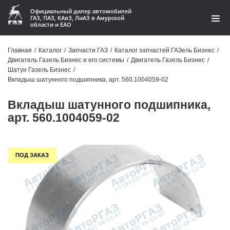
Официальный дилер автомобилей
ГАЗ, ПАЗ, КАвЗ, ЛиАЗ в Амурской
области и ЕАО
Каталог
Главная
/
Каталог
/
Запчасти ГАЗ
/
Каталог запчастей ГАЗель Бизнес
/
Двигатель Газель Бизнес и его системы
/
Двигатель Газель Бизнес
/
Акции
Шатун Газель Бизнес
/
Вкладыш шатунного подшипника, арт. 560.1004059-02
О компании
Вкладыш шатунного подшипника,
Контакты
арт. 560.1004059-02
Доставка
ПОД ЗАКАЗ
Гарантии
Статьи
Автомобили