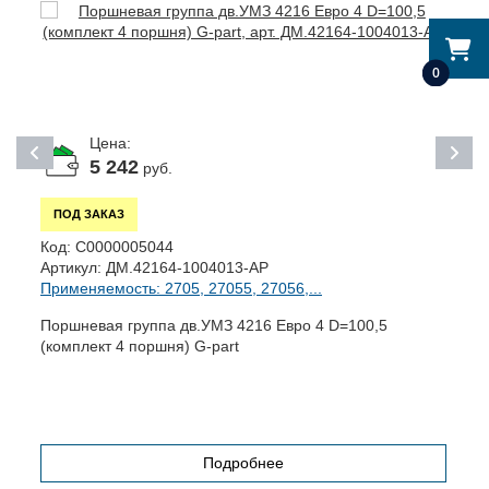
0
Цена:
5 242
руб.
ПОД ЗАКАЗ
К
Код:
С0000005044
А
Артикул:
ДМ.42164-1004013-АР
П
Применяемость: 2705, 27055, 27056,...
Ф
Поршневая группа дв.УМЗ 4216 Евро 4 D=100,5
(комплект 4 поршня) G-part
Подробнее