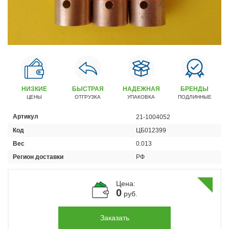
Автомобили
+7 (4162) 22-95-09
Запчасти
+7 (4162) 22-95-79
Сервисный центр
+7 (4162) 22–95–69
НИЗКИЕ
БЫСТРАЯ
НАДЕЖНАЯ
БРЕНДЫ
ЦЕНЫ
ОТГРУЗКА
УПАКОВКА
ПОДЛИННЫЕ
График работы: ПН-ПТ с 8.30 до 18.00 (+6 по МСК)
Артикул
21-1004052
График работы сервис: ПН-СБ с 8.30 до 20.00
Код
ЦБ012399
Вес
0.013
Регион доставки
РФ
Цена:
0
руб.
Заказать