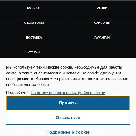
КАТАЛОГ
АКЦИИ
О КОМПАНИИ
КОНТАКТЫ
ДОСТАВКА
ГАРАНТИИ
СТАТЬИ
Мы используем технические cookie, необходимые для работы
Получить консультацию
сайта, а также аналитические и рекламные cookie для оценки
посещаемости. Вы можете принять или отклонить использование
необязательных cookie.
Подробнее в
Политике использования файлов cookie
Принять
© Все права защищены. Информация сайта
защищена законом об авторских правах.
Отказаться
Есть вопросы по доставке?
SEO продвижение сайта - Result Plus
Техподдержка сайта - Direkt.ink
Подробнее о cookie
Маркетинговая поддержка - AdCreat Digital Lab