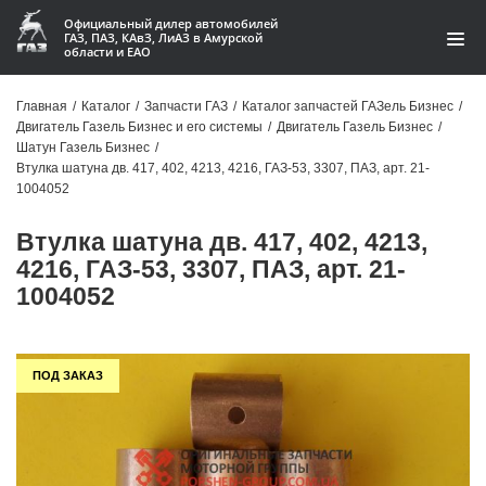
Официальный дилер автомобилей
ГАЗ, ПАЗ, КАвЗ, ЛиАЗ в Амурской
области и ЕАО
Каталог
Главная
/
Каталог
/
Запчасти ГАЗ
/
Каталог запчастей ГАЗель Бизнес
/
Двигатель Газель Бизнес и его системы
/
Двигатель Газель Бизнес
/
Акции
Шатун Газель Бизнес
/
Втулка шатуна дв. 417, 402, 4213, 4216, ГАЗ-53, 3307, ПАЗ, арт. 21-
О компании
1004052
Втулка шатуна дв. 417, 402, 4213,
Контакты
4216, ГАЗ-53, 3307, ПАЗ, арт. 21-
Доставка
1004052
Гарантии
ПОД ЗАКАЗ
Статьи
Автомобили