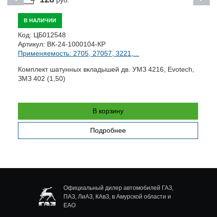
руб.
В НАЛИЧИИ
Код:
ЦБ012548
К
Артикул:
ВК-24-1000104-КР
А
Применяемость: 2705, 27057, 3221,...
П
Комплект шатунных вкладышей дв. УМЗ 4216, Evotech,
Ш
ЗМЗ 402 (1,50)
В корзину
Подробнее
Официальный дилер автомобилей ГАЗ,
ПАЗ, ЛиАЗ, КАвЗ, в Амурской области и
ЕАО