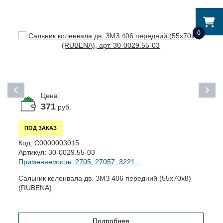
0
Цена:
371
руб.
ПОД ЗАКАЗ
Код:
С0000003015
К
Артикул:
30-0029.55-03
А
Применяемость: 2705, 27057, 3221,...
П
Сальник коленвала дв. ЗМЗ 406 передний (55х70х8)
П
(RUBENA)
Подробнее