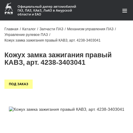
Официальный дилер автомобилей
ГАЗ, ПАЗ, КАвЗ, ЛиАЗ в Амурской
области и ЕАО
Каталог
Главная
/
Каталог
/
Запчасти ПАЗ
/
Механизм управления ПАЗ
/
Управление рулевое ПАЗ
/
Акции
Кожух замка зажигания правый КАВЗ, арт. 4238-3403041
О компании
Кожух замка зажигания правый
КАВЗ, арт. 4238-3403041
Контакты
Доставка
ПОД ЗАКАЗ
Гарантии
Статьи
Автомобили