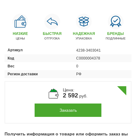
Автомобили
+7 (4162) 22-95-09
Запчасти
+7 (4162) 22-95-79
НИЗКИЕ
БЫСТРАЯ
НАДЕЖНАЯ
БРЕНДЫ
ЦЕНЫ
ОТГРУЗКА
УПАКОВКА
ПОДЛИННЫЕ
Сервисный центр
+7 (4162) 22–95–69
Артикул
4238-3403041
Код
С0000004378
График работы: ПН-ПТ с 8.30 до 18.00 (+6 по МСК)
Вес
0
График работы сервис: ПН-СБ с 8.30 до 20.00
Регион доставки
РФ
Цена:
2 592
руб.
Заказать
Получить информация о товаре или оформить заказ вы