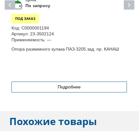
По запросу
ПОД ЗАКАЗ
Код:
С0000001194
К
Артикул:
23-3502124
А
Применяемость:
—
П
Опора разжимного кулака ПАЗ-3205 зад. пр. КАНАШ
Ш
Подробнее
Похожие товары