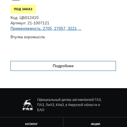
ПОД ЗАКАЗ
К
Код:
ЦБ012410
А
Артикул:
21-1007121
П
Применяемость: 2705, 27057, 3221,...
Б
Втулка коромысла
Подробнее
Официальный дилер автомобилей ГАЗ,
ПАЗ, ЛиАЗ, КАвЗ, в Амурской области и
ЕАО
КАТАЛОГ
АКЦИИ