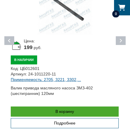
0
Цена:
199
руб.
В НАЛИЧИИ
К
Код:
ЦБ012601
А
Артикул:
24-1011220-11
П
Применяемость: 2705, 3221, 3302,...
К
Валик привода масляного насоса ЗМЗ-402
(шестигранник) 120мм
В корзину
Подробнее