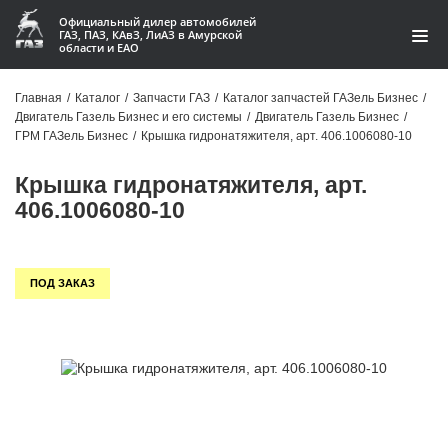
Официальный дилер автомобилей
ГАЗ, ПАЗ, КАвЗ, ЛиАЗ в Амурской
области и ЕАО
Каталог
Главная
/
Каталог
/
Запчасти ГАЗ
/
Каталог запчастей ГАЗель Бизнес
/
Двигатель Газель Бизнес и его системы
/
Двигатель Газель Бизнес
/
Акции
ГРМ ГАЗель Бизнес
/
Крышка гидронатяжителя, арт. 406.1006080-10
О компании
Крышка гидронатяжителя, арт.
406.1006080-10
Контакты
Доставка
ПОД ЗАКАЗ
Гарантии
Статьи
Автомобили