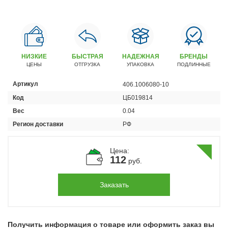
Автомобили
+7 (4162) 22-95-09
Запчасти
+7 (4162) 22-95-79
НИЗКИЕ
БЫСТРАЯ
НАДЕЖНАЯ
БРЕНДЫ
ЦЕНЫ
ОТГРУЗКА
УПАКОВКА
ПОДЛИННЫЕ
Сервисный центр
+7 (4162) 22–95–69
Артикул
406.1006080-10
Код
ЦБ019814
График работы: ПН-ПТ с 8.30 до 18.00 (+6 по МСК)
Вес
0.04
График работы сервис: ПН-СБ с 8.30 до 20.00
Регион доставки
РФ
Цена:
112
руб.
Заказать
Получить информация о товаре или оформить заказ вы