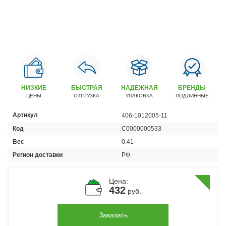
Автомобили
+7 (4162) 22-95-09
Запчасти
+7 (4162) 22-95-79
Сервисный центр
+7 (4162) 22–95–69
НИЗКИЕ
БЫСТРАЯ
НАДЕЖНАЯ
БРЕНДЫ
ЦЕНЫ
ОТГРУЗКА
УПАКОВКА
ПОДЛИННЫЕ
График работы: ПН-ПТ с 8.30 до 18.00 (+6 по МСК)
Артикул
406-1012005-11
График работы сервис: ПН-СБ с 8.30 до 20.00
Код
С0000000533
Вес
0.41
Регион доставки
РФ
Цена:
432
руб.
Заказать