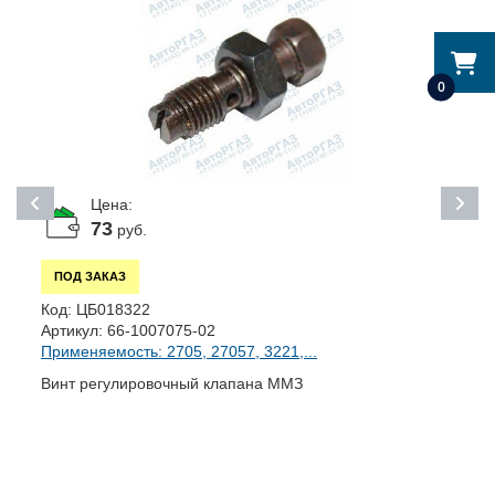
0
Цена:
73
руб.
ПОД ЗАКАЗ
К
Код:
ЦБ018322
А
Артикул:
66-1007075-02
П
Применяемость: 2705, 27057, 3221,...
В
Винт регулировочный клапана ММЗ