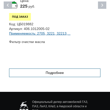
Цена:
225
руб.
ПОД ЗАКАЗ
Код:
ЦБ019882
К
Артикул:
406.1012005-02
А
Применяемость: 2705, 3221, 32213,...
П
Фильтр очистки масла
К
(
Подробнее
Официальный дилер автомобилей ГАЗ,
ПАЗ, ЛиАЗ, КАвЗ, в Амурской области и