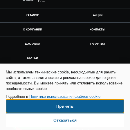
ЕАО
КАТАЛОГ
АКЦИИ
О КОМПАНИИ
КОНТАКТЫ
ДОСТАВКА
ГАРАНТИИ
СТАТЬИ
Мы используем технические cookie, необходимые для работы
Получить консультацию
сайта, а также аналитические и рекламные cookie для оценки
посещаемости. Вы можете принять или отклонить использование
необязательных cookie.
Подробнее в
Политике использования файлов cookie
Принять
© Все права защищены. Информация сайта
защищена законом об авторских правах.
Отказаться
Есть вопросы по доставке?
SEO продвижение сайта - Result Plus