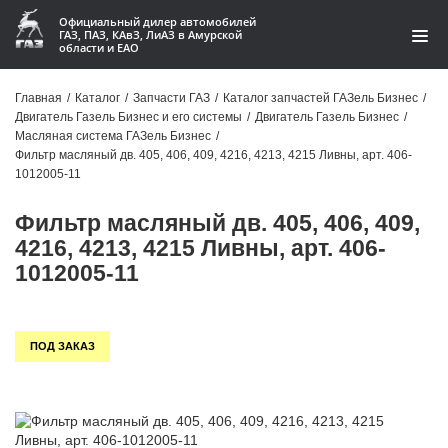
Официальный дилер автомобилей
ГАЗ, ПАЗ, КАвЗ, ЛиАЗ в Амурской
области и ЕАО
Каталог
Главная
/
Каталог
/
Запчасти ГАЗ
/
Каталог запчастей ГАЗель Бизнес
/
Двигатель Газель Бизнес и его системы
/
Двигатель Газель Бизнес
/
Акции
Масляная система ГАЗель Бизнес
/
Фильтр масляный дв. 405, 406, 409, 4216, 4213, 4215 Ливны, арт. 406-
О компании
1012005-11
Фильтр масляный дв. 405, 406, 409,
Контакты
4216, 4213, 4215 Ливны, арт. 406-
Доставка
1012005-11
Гарантии
ПОД ЗАКАЗ
Статьи
Автомобили