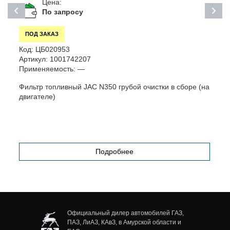
Цена:
По запросу
ПОД ЗАКАЗ
Код:
ЦБ020953
К
Артикул:
1001742207
А
Применяемость:
—
П
Фильтр топливный JAC N350 грубой очистки в сборе (на
двигателе)
Подробнее
Официальный дилер автомобилей ГАЗ,
ПАЗ, ЛиАЗ, КАвЗ, в Амурской области и