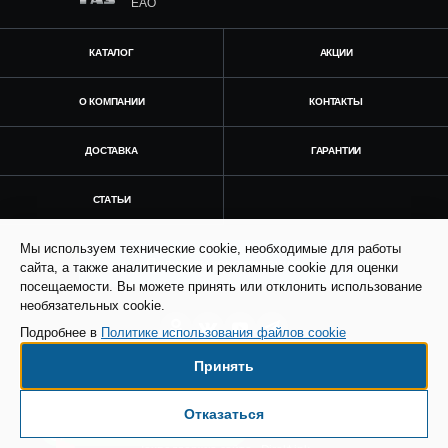
ЕАО
КАТАЛОГ
АКЦИИ
О КОМПАНИИ
КОНТАКТЫ
ДОСТАВКА
ГАРАНТИИ
СТАТЬИ
Мы используем технические cookie, необходимые для работы
Получить консультацию
сайта, а также аналитические и рекламные cookie для оценки
посещаемости. Вы можете принять или отклонить использование
необязательных cookie.
Подробнее в
Политике использования файлов cookie
Принять
© Все права защищены. Информация сайта
защищена законом об авторских правах.
Отказаться
Есть вопросы по доставке?
SEO продвижение сайта - Result Plus