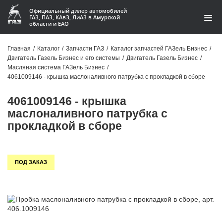
Официальный дилер автомобилей
ГАЗ, ПАЗ, КАвЗ, ЛиАЗ в Амурской
области и ЕАО
Каталог
Главная
/
Каталог
/
Запчасти ГАЗ
/
Каталог запчастей ГАЗель Бизнес
/
Двигатель Газель Бизнес и его системы
/
Двигатель Газель Бизнес
/
Акции
Масляная система ГАЗель Бизнес
/
4061009146 - крышка маслоналивного патрубка с прокладкой в сборе
О компании
4061009146 - крышка
Контакты
маслоналивного патрубка с
прокладкой в сборе
Доставка
Гарантии
ПОД ЗАКАЗ
Статьи
Автомобили