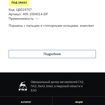
ПОД ЗАКАЗ
Код:
ЦБ019707
К
Артикул:
405.1004014-БР
А
Применяемость:
—
П
Поршень с пальцем и стопорными кольцами, комплект
П
(
Подробнее
Официальный дилер автомобилей ГАЗ,
ПАЗ, ЛиАЗ, КАвЗ, в Амурской области и
ЕАО
КАТАЛОГ
АКЦИИ