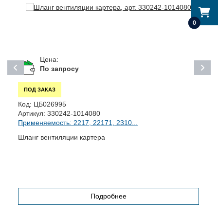
0
Цена:
По запросу
ПОД ЗАКАЗ
Код:
ЦБ026995
К
Артикул:
330242-1014080
А
Применяемость: 2217, 22171, 2310...
П
Шланг вентиляции картера
Ш
Подробнее