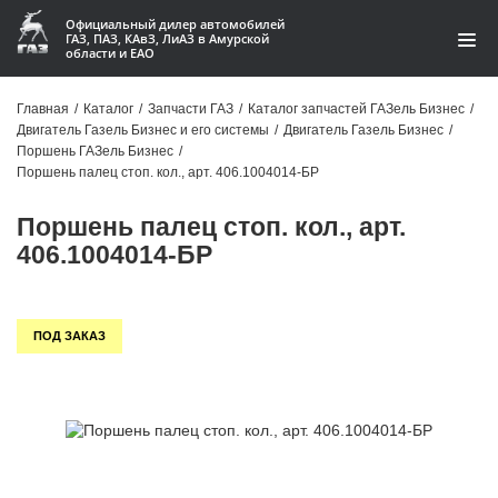
Официальный дилер автомобилей
ГАЗ, ПАЗ, КАвЗ, ЛиАЗ в Амурской
области и ЕАО
Каталог
Главная
/
Каталог
/
Запчасти ГАЗ
/
Каталог запчастей ГАЗель Бизнес
/
Двигатель Газель Бизнес и его системы
/
Двигатель Газель Бизнес
/
Акции
Поршень ГАЗель Бизнес
/
Поршень палец стоп. кол., арт. 406.1004014-БР
О компании
Поршень палец стоп. кол., арт.
Контакты
406.1004014-БР
Доставка
ПОД ЗАКАЗ
Гарантии
Статьи
Автомобили