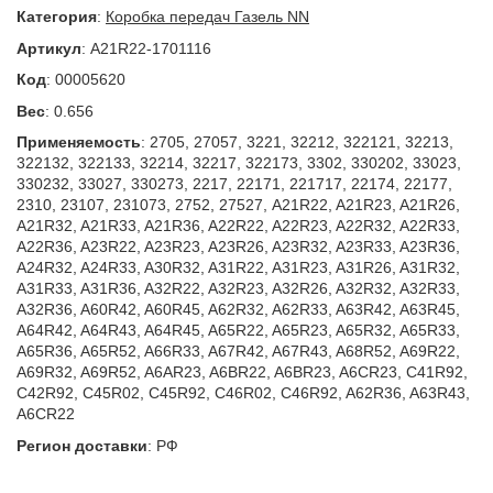
Категория
:
Коробка передач Газель NN
Артикул
:
A21R22-1701116
Код
:
00005620
Вес
:
0.656
Применяемость
:
2705, 27057, 3221, 32212, 322121, 32213,
322132, 322133, 32214, 32217, 322173, 3302, 330202, 33023,
330232, 33027, 330273, 2217, 22171, 221717, 22174, 22177,
2310, 23107, 231073, 2752, 27527, A21R22, A21R23, A21R26,
A21R32, A21R33, A21R36, A22R22, A22R23, A22R32, A22R33,
A22R36, A23R22, A23R23, A23R26, A23R32, A23R33, A23R36,
A24R32, A24R33, A30R32, A31R22, A31R23, A31R26, A31R32,
A31R33, A31R36, A32R22, A32R23, A32R26, A32R32, A32R33,
A32R36, A60R42, A60R45, A62R32, A62R33, A63R42, A63R45,
A64R42, A64R43, A64R45, A65R22, A65R23, A65R32, A65R33,
A65R36, A65R52, A66R33, A67R42, A67R43, A68R52, A69R22,
A69R32, A69R52, A6AR23, A6BR22, A6BR23, A6CR23, C41R92,
C42R92, C45R02, C45R92, C46R02, C46R92, A62R36, A63R43,
A6CR22
Регион доставки
:
РФ