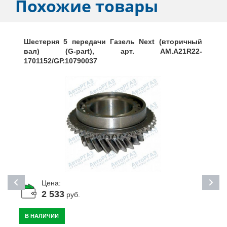
Похожие товары
Шестерня 5 передачи Газель Next (вторичный
вал) (G-part), арт. AM.A21R22-
1701152/GP.10790037
Цена:
2 533
руб.
В НАЛИЧИИ
К