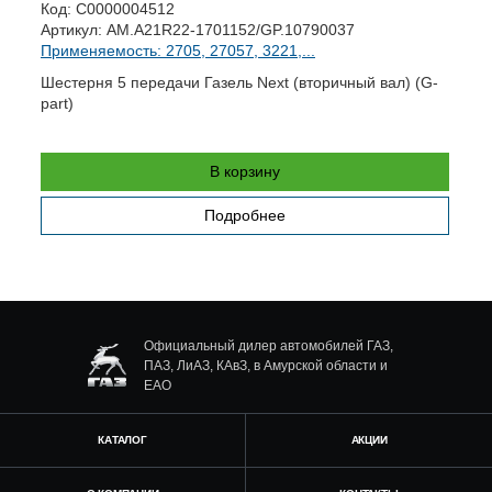
Код:
С0000004512
А
Артикул:
AM.A21R22-1701152/GP.10790037
П
Применяемость: 2705, 27057, 3221,...
Ш
Шестерня 5 передачи Газель Next (вторичный вал) (G-
part)
В корзину
Подробнее
Официальный дилер автомобилей ГАЗ,
ПАЗ, ЛиАЗ, КАвЗ, в Амурской области и
ЕАО
КАТАЛОГ
АКЦИИ