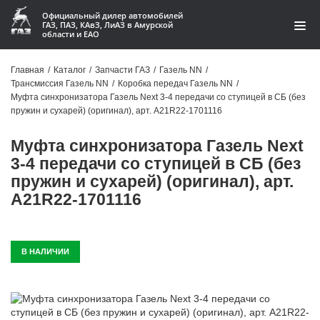
Официальный дилер автомобилей
ГАЗ, ПАЗ, КАвЗ, ЛиАЗ в Амурской
области и ЕАО
Каталог
Главная
/
Каталог
/
Запчасти ГАЗ
/
Газель NN
/
Трансмиссия Газель NN
/
Коробка передач Газель NN
/
Акции
Муфта синхронизатора Газель Next 3-4 передачи со ступицей в СБ (без
пружин и сухарей) (оригинал), арт. A21R22-1701116
О компании
Муфта синхронизатора Газель Next
Контакты
3-4 передачи со ступицей в СБ (без
пружин и сухарей) (оригинал), арт.
Доставка
A21R22-1701116
Гарантии
В НАЛИЧИИ
Статьи
Автомобили