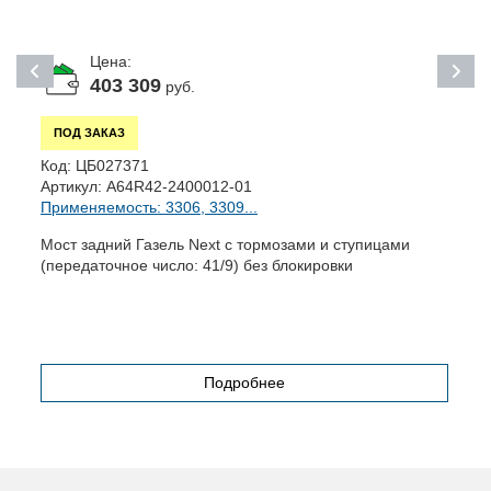
Цена:
403 309
руб.
ПОД ЗАКАЗ
К
Код:
ЦБ027371
А
Артикул:
А64R42-2400012-01
П
Применяемость: 3306, 3309...
З
Мост задний Газель Next с тормозами и ступицами
(передаточное число: 41/9) без блокировки
Подробнее