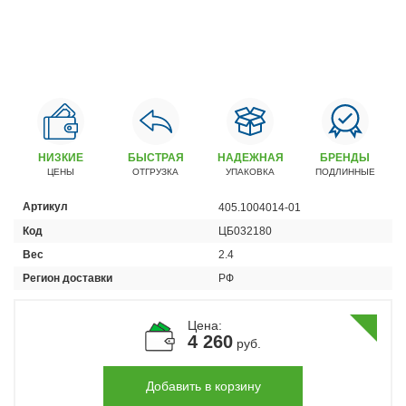
Автомобили
+7 (4162) 22-95-09
Запчасти
+7 (4162) 22-95-79
Сервисный центр
+7 (4162) 22–95–69
НИЗКИЕ
БЫСТРАЯ
НАДЕЖНАЯ
БРЕНДЫ
ЦЕНЫ
ОТГРУЗКА
УПАКОВКА
ПОДЛИННЫЕ
График работы: ПН-ПТ с 8.30 до 18.00 (+6 по МСК)
Артикул
405.1004014-01
График работы сервис: ПН-СБ с 8.30 до 20.00
Код
ЦБ032180
Вес
2.4
Регион доставки
РФ
Цена:
4 260
руб.
Добавить в корзину