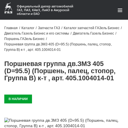
Официальный дилер автомобилей
ГАЗ, ПАЗ, КАвЗ, ЛиАЗ в Амурской
области и ЕАО
Каталог
Главная
/
Каталог
/
Запчасти ГАЗ
/
Каталог запчастей ГАЗель Бизнес
/
Двигатель Газель Бизнес и его системы
/
Двигатель Газель Бизнес
/
Акции
Поршень ГАЗель Бизнес
/
Поршневая группа дв.ЗМЗ 405 (D=95.5) (Поршень, палец, стопор,
О компании
Группа В) к-т , арт. 405.1004014-01
Поршневая группа дв.ЗМЗ 405
Контакты
(D=95.5) (Поршень, палец, стопор,
Доставка
Группа В) к-т , арт. 405.1004014-01
Гарантии
В НАЛИЧИИ
Статьи
Автомобили