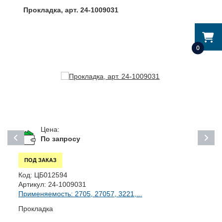
Прокладка, арт. 24-1009031
0
Цена:
По запросу
ПОД ЗАКАЗ
Код:
ЦБ012594
К
Артикул:
24-1009031
А
Применяемость: 2705, 27057, 3221,...
П
Прокладка