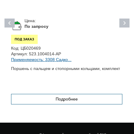
Цена:
По запросу
ПОД ЗАКАЗ
Код:
ЦБ020469
К
Артикул:
523.1004014-АР
А
Применяемость: 3308 Садко...
П
Поршень с пальцем и стопорными кольцами, комплект
П
Подробнее