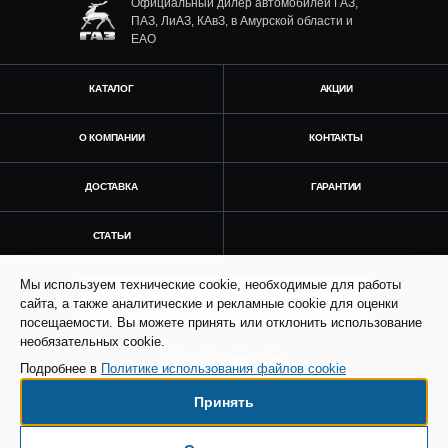
Официальный дилер автомобилей ГАЗ,
ПАЗ, ЛиАЗ, КАвЗ, в Амурской области и
ЕАО
КАТАЛОГ
АКЦИИ
О КОМПАНИИ
КОНТАКТЫ
ДОСТАВКА
ГАРАНТИИ
СТАТЬИ
Мы используем технические cookie, необходимые для работы
Получить консультацию
сайта, а также аналитические и рекламные cookie для оценки
посещаемости. Вы можете принять или отклонить использование
необязательных cookie.
Подробнее в
Политике использования файлов cookie
Принять
© Все права защищены. Информация сайта
защищена законом об авторских правах.