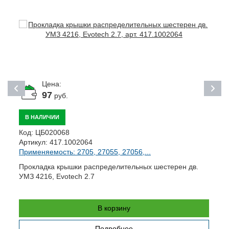
Цена:
97
руб.
В НАЛИЧИИ
Код:
ЦБ020068
К
Артикул:
417.1002064
А
Применяемость: 2705, 27055, 27056,...
П
Прокладка крышки распределительных шестерен дв.
П
УМЗ 4216, Evotech 2.7
(
В корзину
Подробнее