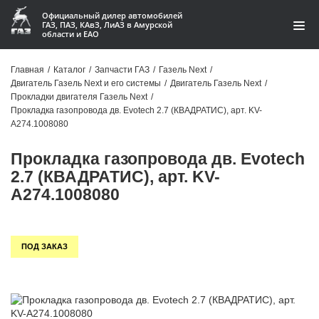
Официальный дилер автомобилей
ГАЗ, ПАЗ, КАвЗ, ЛиАЗ в Амурской
области и ЕАО
Каталог
Главная
/
Каталог
/
Запчасти ГАЗ
/
Газель Next
/
Двигатель Газель Next и его системы
/
Двигатель Газель Next
/
Акции
Прокладки двигателя Газель Next
/
Прокладка газопровода дв. Evotech 2.7 (КВАДРАТИС), арт. KV-
О компании
А274.1008080
Прокладка газопровода дв. Evotech
Контакты
2.7 (КВАДРАТИС), арт. KV-
Доставка
А274.1008080
Гарантии
ПОД ЗАКАЗ
Статьи
Автомобили