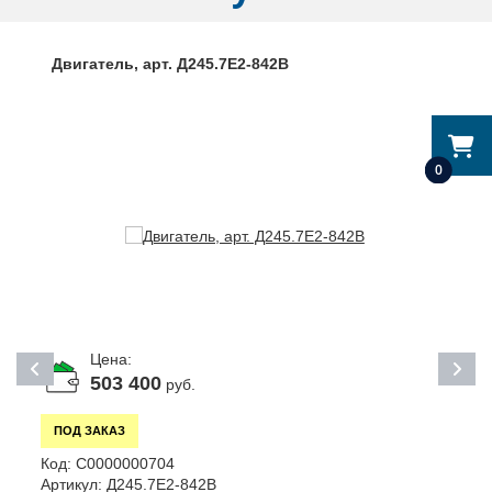
Двигатель, арт. Д245.7Е2-842В
0
Цена:
503 400
руб.
ПОД ЗАКАЗ
Код:
С0000000704
К
Артикул:
Д245.7Е2-842В
А