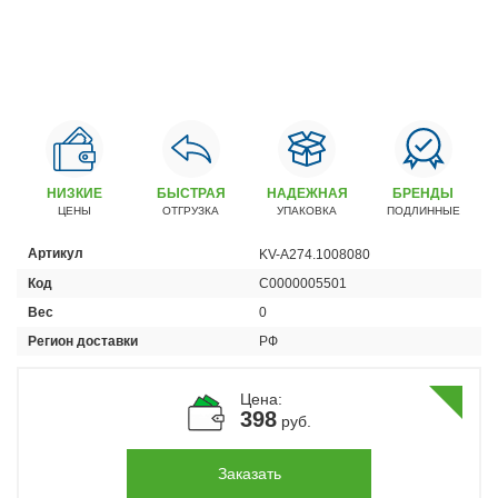
Автомобили
+7 (4162) 22-95-09
Запчасти
+7 (4162) 22-95-79
Сервисный центр
+7 (4162) 22–95–69
НИЗКИЕ
БЫСТРАЯ
НАДЕЖНАЯ
БРЕНДЫ
ЦЕНЫ
ОТГРУЗКА
УПАКОВКА
ПОДЛИННЫЕ
График работы: ПН-ПТ с 8.30 до 18.00 (+6 по МСК)
Артикул
KV-А274.1008080
График работы сервис: ПН-СБ с 8.30 до 20.00
Код
С0000005501
Вес
0
Регион доставки
РФ
Цена:
398
руб.
Заказать