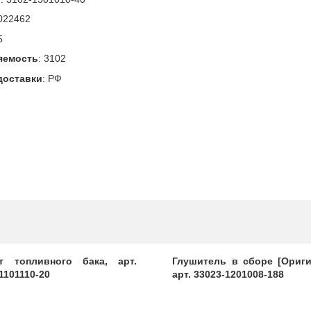
022462
5
яемость
:
3102
доставки
:
РФ
т топливного бака, арт.
Глушитель в сборе [Ориги
1101110-20
арт. 33023-1201008-188