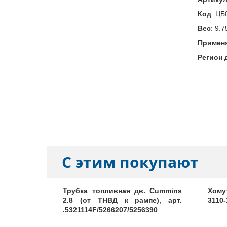
Код
:
ЦБ
Вес
:
9.7
Примен
Регион 
С этим покупают
8016
Трубка топливная дв. Cummins
Хому
2.8 (от ТНВД к рампе), арт.
3110-
.5321114F/5266207/5256390