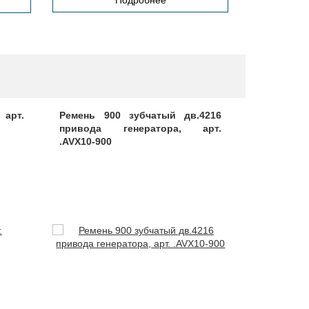
Подробнее
арт.
Ремень 900 зубчатый дв.4216
Уплотните
привода генератора, арт.
1302291-0
.AVX10-900