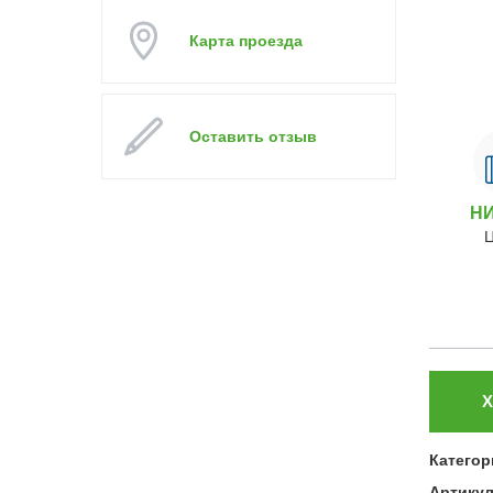
Карта проезда
Оставить отзыв
Н
Х
Категор
Артику