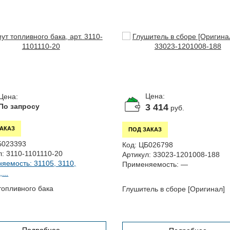
Цена:
Цена:
3 414
По запросу
руб.
ЗАКАЗ
ПОД ЗАКАЗ
Б023393
Код:
ЦБ026798
л:
3110-1101110-20
Артикул:
33023-1201008-188
яемость: 31105, 3110,
Применяемость:
—
...
топливного бака
Глушитель в сборе [Оригинал]