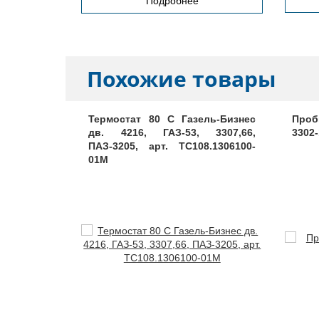
Подробнее
Похожие товары
ия Газель
Термостат 80 С Газель-Бизнес
Проб
-4/Evotech
дв. 4216, ГАЗ-53, 3307,66,
3302
 силикон
ПАЗ-3205, арт. ТС108.1306100-
17-002
01М