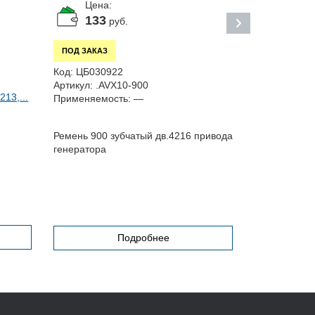
Цена:
Цена:
133
По за
руб.
ПОД ЗАКАЗ
ПОД ЗАКАЗ
Код:
ЦБ0255
Код:
ЦБ030922
Артикул:
330
Артикул:
.AVX10-900
13,...
Применяемос
Применяемость:
—
27056,...
Уплотнитель
Ремень 900 зубчатый дв.4216 привода
генератора
Подробнее