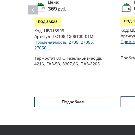
Цена:
369
руб.
ПОД 
ПОД ЗАКАЗ
Код:
Ц
Код:
ЦБ018995
Артику
Артикул:
ТС108.1306100-01М
Примен
Применяемость: 2705, 27055,
055,
27056,...
Пробка
Термостат 80 С Газель-Бизнес дв.
ель Бизнес
4216, ГАЗ-53, 3307,66, ПАЗ-3205
 (к-т. 2шт.)
Подробнее