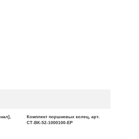
нал],
Комплект поршневых колец, арт.
Резонатор
СТ-ВК-52-1000100-ЕР
1202008