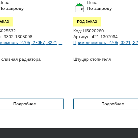
Цена:
Цена:
По запросу
По запросу
ЗАКАЗ
ПОД ЗАКАЗ
Б025532
Код:
ЦБ020260
л:
3302-1305098
Артикул:
421.1307064
яемость: 2705, 27057, 3221,...
Применяемость: 2705, 3221, 322
 сливная радиатора
Штуцер отопителя
Подробнее
Подробнее