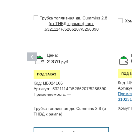
Цена:
2 370
руб.
ПОД 
ПОД ЗАКАЗ
Код:
Ц
Код:
ЦБ024166
Артику
Артикул:
.5321114F/5266207/5256390
2132,
Примен
Применяемость:
—
310231,
Хомут 
Трубка топливная дв. Cummins 2.8 (от
ТНВД к рампе)