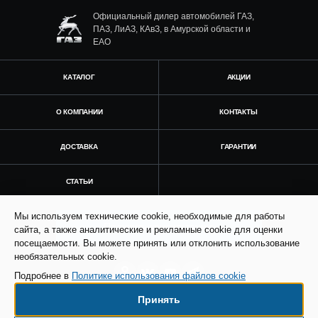
Официальный дилер автомобилей ГАЗ,
ПАЗ, ЛиАЗ, КАвЗ, в Амурской области и
ЕАО
КАТАЛОГ
АКЦИИ
О КОМПАНИИ
КОНТАКТЫ
ДОСТАВКА
ГАРАНТИИ
СТАТЬИ
Мы используем технические cookie, необходимые для работы
Получить консультацию
сайта, а также аналитические и рекламные cookie для оценки
посещаемости. Вы можете принять или отклонить использование
необязательных cookie.
Подробнее в
Политике использования файлов cookie
Принять
© Все права защищены. Информация сайта