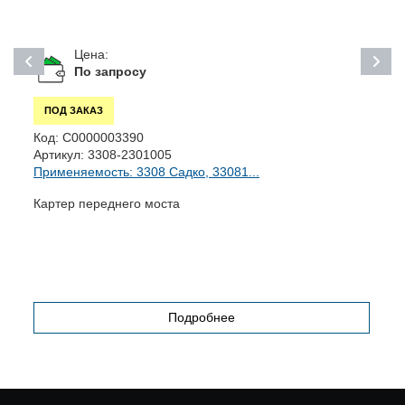
Цена:
По запросу
ПОД ЗАКАЗ
Код:
С0000003390
К
Артикул:
3308-2301005
А
Применяемость: 3308 Садко, 33081...
П
Картер переднего моста
К
Подробнее