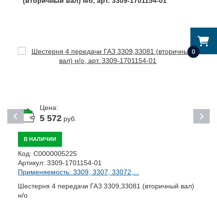
(вторичный вал) н/о, арт. 3309-1701154-01
0
Цена:
5 572
руб.
В НАЛИЧИИ
К
Код:
С0000005225
А
Артикул:
3309-1701154-01
П
Применяемость: 3309, 3307, 33072,...
К
Шестерня 4 передачи ГАЗ 3309,33081 (вторичный вал)
н/о