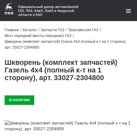
Официальный дилер автомобилей
ГАЗ, ПАЗ, КАвЗ, ЛиАЗ в Амурской
области и ЕАО
Каталог
Главная
/
Каталог
/
Запчасти ГАЗ
/
Трансмиссия ГАЗ
/
Мост передний (мосты передние) ГАЗ
/
Акции
Шкворень (комплект запчастей) Газель 4х4 (полный к-т на 1 сторону),
арт. 33027-2304800
О компании
Шкворень (комплект запчастей)
Контакты
Газель 4х4 (полный к-т на 1
сторону), арт. 33027-2304800
Доставка
Гарантии
В НАЛИЧИИ
Статьи
Автомобили