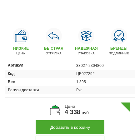
Автомобили
+7 (4162) 22-95-09
Запчасти
+7 (4162) 22-95-79
Сервисный центр
+7 (4162) 22–95–69
НИЗКИЕ
БЫСТРАЯ
НАДЕЖНАЯ
БРЕНДЫ
ЦЕНЫ
ОТГРУЗКА
УПАКОВКА
ПОДЛИННЫЕ
Артикул
33027-2304800
График работы: ПН-ПТ с 8.30 до 18.00 (+6 по МСК)
График работы сервис: ПН-СБ с 8.30 до 20.00
Код
ЦБ027292
Вес
1.395
Регион доставки
РФ
Цена:
4 338
руб.
Добавить в корзину