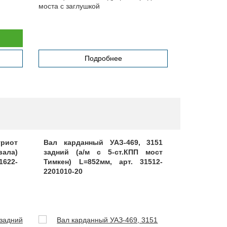
моста с заглушкой
Подробнее
риот
Вал карданный УАЗ-469, 3151
Вал карда
вала)
задний (а/м с 5-ст.КПП мост
задний (
1622-
Тимкен) L=852мм, арт. 31512-
Тимкен
2201010-20
42000.315