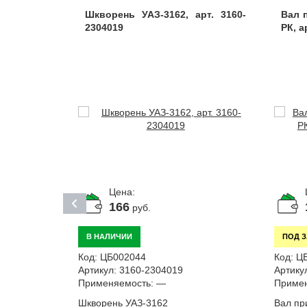
З Профи
Шкворень УАЗ-3162, арт. 3160-
Вал 
2304068
2304019
РК, а
Цена:
166
руб.
В НАЛИЧИИ
ПОД 
Код:
ЦБ002044
Код:
Ц
Артикул:
3160-2304019
Артику
Применяемость:
—
Примен
Шкворень УАЗ-3162
Вал пр