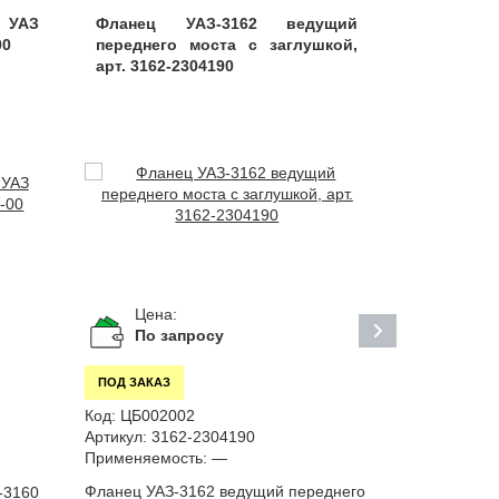
K УАЗ
Фланец УАЗ-3162 ведущий
Сальник 4
00
переднего моста с заглушкой,
2402052
арт. 3162-2304190
Цена:
Цена:
По запросу
По за
ПОД ЗАКАЗ
ПОД ЗАКАЗ
Код:
ЦБ002002
Код:
ЦБ0078
Артикул:
3162-2304190
Артикул:
374
Применяемость:
—
Применяемо
Фланец УАЗ-3162 ведущий переднего
Сальник 42х
-3160