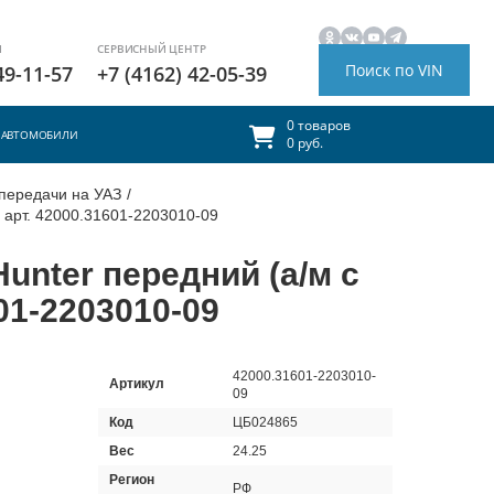
И
СЕРВИСНЫЙ ЦЕНТР
Поиск по VIN
49-11-57
+7 (4162) 42-05-39
0 товаров
АВТОМОБИЛИ
0 руб.
передачи на УАЗ
/
, арт. 42000.31601-2203010-09
Hunter передний (а/м с
01-2203010-09
42000.31601-2203010-
Артикул
09
Код
ЦБ024865
Вес
24.25
Регион
РФ