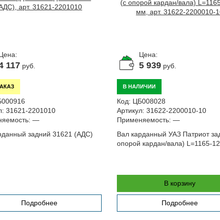
Цена:
Цена:
4 117
5 939
руб.
руб.
ЗАКАЗ
В НАЛИЧИИ
Б000916
Код:
ЦБ008028
л:
31621-2201010
Артикул:
31622-2200010-10
яемость:
—
Применяемость:
—
рданный задний 31621 (АДС)
Вал карданный УАЗ Патриот за
опорой кардан/вала) L=1165-1
В корзину
Подробнее
Подробнее