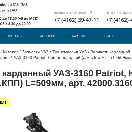
илей ГАЗ, ПАЗ,
сти и ЕАО
ПРОДАЖА АВТОМОБИЛЕЙ
ЗАПАСНЫЕ ЧАСТ
 до 18.00 (+6 по МСК)
+7 (4162) 39-47-11
+7 (4162) 
Б с 8.30 до 20.00
КОНТАКТЫ
ДОСТАВКА
ГАРАНТИИ
СТАТЬИ
/
Каталог
/
Запчасти УАЗ
/
Трансмиссия УАЗ
/
Запчасти карданной 
анный УАЗ-3160 Patriot, Hunter передний (а/м с 5-ст.КПП) L=509мм
 карданный УАЗ-3160 Patriot, 
т.КПП) L=509мм, арт. 42000.316
КАЗ