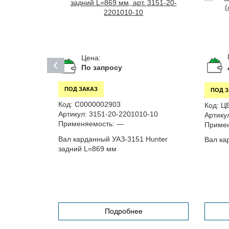
Цена:
По запросу
ПОД ЗАКАЗ
ПОД 
Код:
С0000002903
Код:
Ц
Артикул:
3151-20-2201010-10
Артику
Применяемость:
—
Примен
Вал карданный УАЗ-3151 Hunter
Вал ка
задний L=869 мм
З-452, 3741
Подробнее