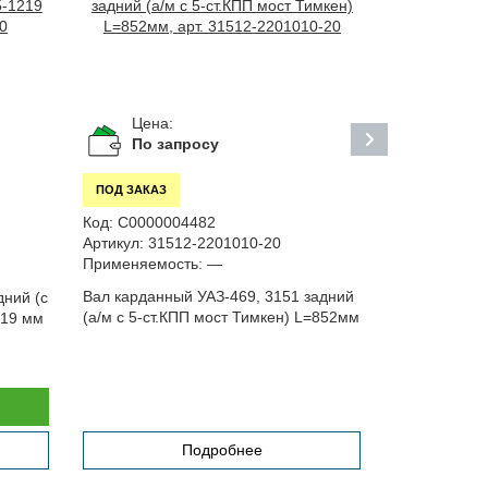
Цена:
Цена:
10 2
По запросу
ПОД ЗАКАЗ
ПОД ЗАКАЗ
Код:
С0000004482
Код:
С00000
Артикул:
31512-2201010-20
Артикул:
420
Применяемость:
—
Применяемо
Вал карданный УАЗ-469, 3151 задний
дний (с
Вал карданн
(а/м с 5-ст.КПП мост Тимкен) L=852мм
219 мм
задний (а/м 
L=796мм
Подробнее