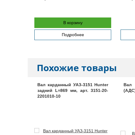
 привода
В корзину
Подробнее
Похожие товары
й УАЗ-452,
Вал карданный УАЗ-3151 Hunter
Вал 
0
задний L=869 мм, арт. 3151-20-
(АДС)
2201010-10