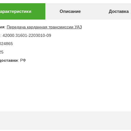
арактеристики
Описание
Доставка
ия
:
Передача карданная трансмиссии УАЗ
л
:
42000.31601-2203010-09
024865
25
доставки
:
РФ