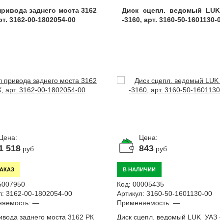
привода заднего моста 3162
Диск сцепл. ведомый LU
рт. 3162-00-1802054-00
-3160, арт. 3160-50-1601130-
Цена:
Цена:
1 518
843
руб.
руб.
ЗАКАЗ
В НАЛИЧИИ
Б007950
Код:
00005435
л:
3162-00-1802054-00
Артикул:
3160-50-1601130-00
яемость:
—
Применяемость:
—
ивода заднего моста 3162 РК
Диск сцепл. ведомый LUK УАЗ 