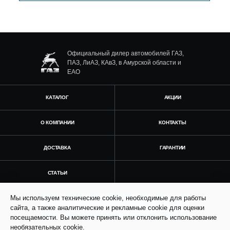
Официальный дилер автомобилей ГАЗ,
ПАЗ, ЛиАЗ, КАвЗ, в Амурской области и
ЕАО
КАТАЛОГ
АКЦИИ
О КОМПАНИИ
КОНТАКТЫ
ДОСТАВКА
ГАРАНТИИ
СТАТЬИ
Мы используем технические cookie, необходимые для работы
Получить консультацию
сайта, а также аналитические и рекламные cookie для оценки
посещаемости. Вы можете принять или отклонить использование
необязательных cookie.