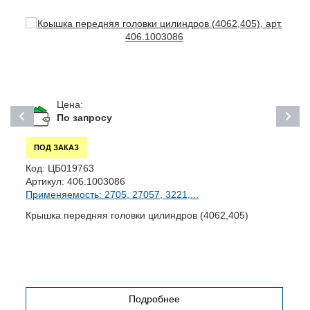
Цена:
По запросу
ПОД ЗАКАЗ
Код:
ЦБ019763
К
Артикул:
406.1003086
А
Применяемость: 2705, 27057, 3221,...
П
Крышка передняя головки цилиндров (4062,405)
Г
Подробнее