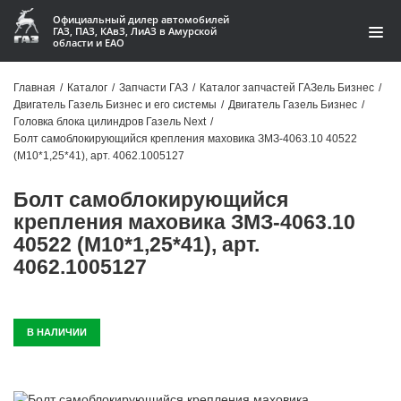
Официальный дилер автомобилей
ГАЗ, ПАЗ, КАвЗ, ЛиАЗ в Амурской
области и ЕАО
Каталог
Главная
/
Каталог
/
Запчасти ГАЗ
/
Каталог запчастей ГАЗель Бизнес
/
Двигатель Газель Бизнес и его системы
/
Двигатель Газель Бизнес
/
Акции
Головка блока цилиндров Газель Next
/
Болт самоблокирующийся крепления маховика ЗМЗ-4063.10 40522
О компании
(М10*1,25*41), арт. 4062.1005127
Болт самоблокирующийся
Контакты
крепления маховика ЗМЗ-4063.10
Доставка
40522 (М10*1,25*41), арт.
4062.1005127
Гарантии
Статьи
В НАЛИЧИИ
Автомобили