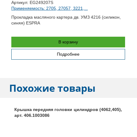
А
Артикул:
EG249207S
П
Применяемость: 2705, 27057, 3221,...
О
Прокладка масляного картера дв. УМЗ 4216 (силикон,
синяя) ESPRA
В корзину
Подробнее
Похожие товары
Крышка передняя головки цилиндров (4062,405),
арт. 406.1003086