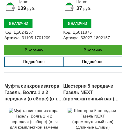
Цена:
Цена:
139
37
руб.
руб.
В НАЛИЧИИ
В НАЛИЧИИ
Код:
ЦБ024257
Код:
ЦБ011875
Артикул:
31105.1701209
Артикул:
33027-1802157
В корзину
В корзину
Подробнее
Подробнее
Муфта синхронизатора
Шестерня 5 передачи
Газель, Волга 1 и 2
Газель NEXT
передачи (в сборе) (в т.ч
(промежуточный вал)
для комплектной
(длинные шлицы)
замены в КПП), арт. 3302-
(оригинал), арт. A21R22-
1701168
1701052-20