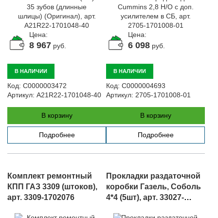
Автомобили
+7 (4162) 22-95-09
Цена:
Цена:
Запчасти
8 967
6 098
руб.
руб.
+7 (4162) 22-95-79
Сервисный центр
В НАЛИЧИИ
В НАЛИЧИИ
+7 (4162) 22–95–69
Код:
С0000003472
Код:
С0000004693
Артикул:
A21R22-1701048-40
Артикул:
2705-1701008-01
График работы: ПН-ПТ с 8.30 до 18.00 (+6 по МСК)
График работы сервис: ПН-СБ с 8.30 до 20.00
В корзину
В корзину
Подробнее
Подробнее
Комплект ремонтный
Прокладки раздаточной
КПП ГАЗ 3309 (штоков),
коробки Газель, Соболь
арт. 3309-1702076
4*4 (5шт), арт. 33027-
1802*/06-43-321