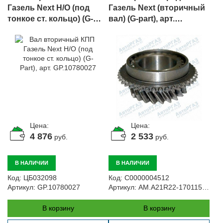
Газель Next Н/О (под
Газель Next (вторичный
тонкое ст. кольцо) (G-
вал) (G-part), арт.
Part), арт. GP.10780027
AM.A21R22-
1701152/GP.10790037
Цена:
Цена:
4 876
2 533
руб.
руб.
В НАЛИЧИИ
В НАЛИЧИИ
Код:
ЦБ032098
Код:
С0000004512
Артикул:
GP.10780027
Артикул:
AM.A21R22-1701152/GP.10790037
В корзину
В корзину